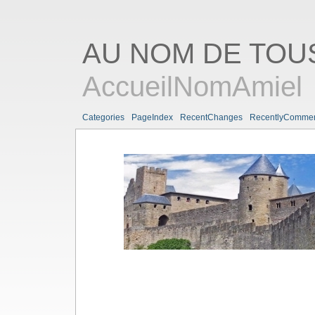
AU NOM DE TOUS
AccueilNomAmiel
Categories
PageIndex
RecentChanges
RecentlyComme