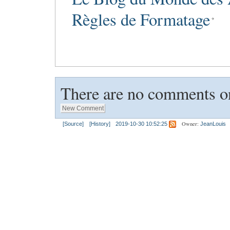
Règles de Formatage
There are no comments on
Owner:
[Source]
[History]
2019-10-30 10:52:25
JeanLouis