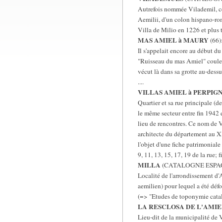
Autrefois nommée Vilademil, ce 
Aemilii, d'un colon hispano-ro
Villa de Milio en 1226 et plus 
MAS AMIEL à MAURY
(66)
Il s'appelait encore au début d
"Ruisseau du mas Amiel" coule à
vécut là dans sa grotte au-dess
....
VILLAS AMIEL à PERPIG
Quartier et sa rue principale (d
le même secteur entre fin 1942 e
lieu de rencontres. Ce nom de V
architecte du département au XIX
l'objet d'une fiche patrimonial
9, 11, 13, 15, 17, 19 de la rue; 
MILLA
(CATALOGNE ESPA
Localité de l'arrondissement d'
aemilien) pour lequel a été défo
(=> "Etudes de toponymie catal
LA RESCLOSA DE L'AMIE
Lieu-dit de la municipalité de 