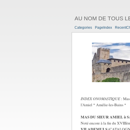
AU NOM DE TOUS L
Categories
PageIndex
RecentC
INDEX ONOMASTIQUE
: Mas 
l'Amiel * Amélie-les-Bains *
MAS DU SIEUR AMIEL à S
Noté encore à la fin du XVIIIè
VILADEMULS
(CATALOGNE