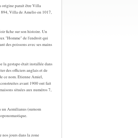
origine parait être Villa
n 894, Villa de Amelio en 1017,
ir fiche sur son histoire. Un
meux "Homme" de l'endroit qui
hant des poissons avec ses mains
e la gestapo était installée dans
er des officiers anglais et de
e de ce nom. Etienne Amiel,
 construites avant 1900 ont fait
 (maisons situées aux numéros 7,
rès un Aemilianus (surnom
n toponomastique.
e nos jours dans la zone