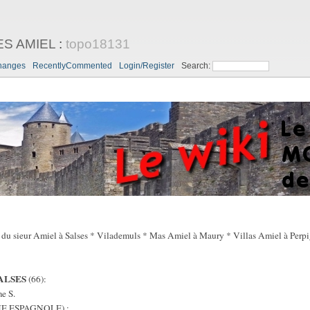
ES AMIEL
:
topo18131
hanges
RecentlyCommented
Login/Register
Search:
du sieur Amiel à Salses * Vilademuls * Mas Amiel à Maury * Villas Amiel à Perpi
ALSES
(66):
me S.
 ESPAGNOLE) :