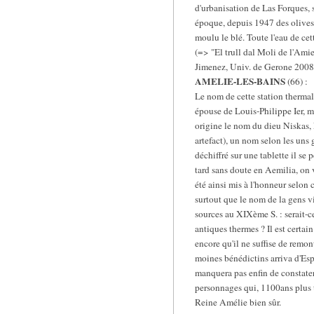
d'urbanisation de Las Forques, 
époque, depuis 1947 des olives,
moulu le blé. Toute l'eau de cet
(=> "El trull dal Moli de l'Ami
Jimenez, Univ. de Gerone 2008
AMELIE-LES-BAINS
(66) :
Le nom de cette station thermal
épouse de Louis-Philippe Ier, ma
origine le nom du dieu Niskas, 
artefact), un nom selon les uns
déchiffré sur une tablette il se
tard sans doute en Aemilia, on
été ainsi mis à l'honneur selon 
surtout que le nom de la gens v
sources au XIXème S. : serait-c
antiques thermes ? Il est cert
encore qu'il ne suffise de remon
moines bénédictins arriva d'Esp
manquera pas enfin de constater
personnages qui, 1100ans plus t
Reine Amélie bien sûr.