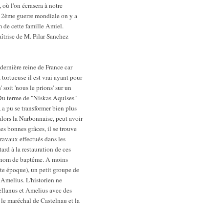
où l'on écrasera à notre
la 2ème guerre mondiale on y a
om de cette famille Amiel.
îtrise de M. Pilar Sanchez
dernière reine de France car
 tortueuse il est vrai ayant pour
soit 'nous le prions' sur un
. Du terme de "Niskas Aquises"
 a pu se transformer bien plus
lors la Narbonnaise, peut avoir
ses bonnes grâces, il se trouve
travaux effectués dans les
ard à la restauration de ces
rénom de baptême. A moins
tte époque), un petit groupe de
 Amelius. L'historien ne
tellanus et Amelius avec des
 le maréchal de Castelnau et la