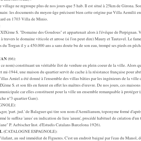
village ne regroupe plus de nos jours que 5 hab. Il est situé à 25km de Girona. Son 
main: les documents du moyen-âge précisent bien cette origine par Villa Aemilii e
tard en 1703 Villa de Minio.
:
u XIXème S. "Domaine des Goudous" et appartenait alors à l'évêque de Perpignan. Vo
 travers le domaine viticole et arrose (si l'on peut dire) Maury et Tautavel. Le fa
us du Torgan il y a 450.000 ans a sans doute bu de son eau, trempé ses pieds en pêc
NAN
(66):
e ce nom) constituant un véritable îlot de verdure en plein coeur de la ville. Alors qu
t mi-1944, une maison du quartier servit de cache à la résistance française pour abrit
illas Amiel a été donné à l'ensemble des villas bâties par les ingénieurs de la vill
ème S. et son fils en furent en effet les maîtres d'œuvre. De nos jours, ces maisons
e municipale car elles constituent pour la ville un ensemble remarquable à protéger
fiche n°3 quartier Gare).
GNOLE):
Ager, 'part. jud.' de Balaguer qui tire son nom d'Aemilianum, toponyme formé d'ap
rmé le suffixe 'anus' en indication de lieu 'anum', procédé habituel de création d'u
ane" P. Aebischer Inst. d'Estudis Catalans Barcelona 1926).
L
(CATALOGNE ESPAGNOLE):
Vilafant, au sud immédiat de Figueres. C'est un endroit baigné par l'eau du Manol, d