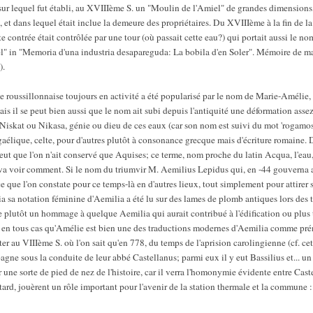
sur lequel fut établi, au XVIIIème S. un "Moulin de l'Amiel" de grandes dimensions, 
 et dans lequel était inclue la demeure des propriétaires. Du XVIIIème à la fin de 
te contrée était contrôlée par une tour (où passait cette eau?) qui portait aussi le n
el" in "Memoria d'una industria desapareguda: La bobila d'en Soler". Mémoire de ma
).
e roussillonnaise toujours en activité a été popularisé par le nom de Marie-Amélie, 
is il se peut bien aussi que le nom ait subi depuis l'antiquité une déformation assez
Niskat ou Nikasa, génie ou dieu de ces eaux (car son nom est suivi du mot 'rogamos' 
 gaélique, celte, pour d'autres plutôt à consonance grecque mais d'écriture romaine
 peut que l'on n'ait conservé que Aquises; ce terme, nom proche du latin Acqua, l'eau,
 va voir comment. Si le nom du triumvir M. Aemilius Lepidus qui, en -44 gouverna a
ce que l'on constate pour ce temps-là en d'autres lieux, tout simplement pour attirer 
ia sa notation féminine d'Aemilia a été lu sur des lames de plomb antiques lors des 
e plutôt un hommage à quelque Aemilia qui aurait contribué à l'édification ou plus t
ain en tous cas qu'Amélie est bien une des traductions modernes d'Aemilia comme p
ter au VIIIème S. où l'on sait qu'en 778, du temps de l'aprision carolingienne (cf. ce
agne sous la conduite de leur abbé Castellanus; parmi eux il y eut Bassilius et... un
 une sorte de pied de nez de l'histoire, car il verra l'homonymie évidente entre Cas
ard, jouèrent un rôle important pour l'avenir de la station thermale et la commune :