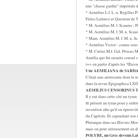
une "chasse gardée" impériale d
* Aemilius L.f. L. n. Regillus P
Féries Latines) et Questeur de T
* M. Aemilius M. f. Scaurus : P
* M. Aemilius M. f. M. n. Scaur
* Mam. Aemilius M. f. M. n. Scau
* Aemilius Victor : connu sous
* M. Cutius M.f. Gal. Priscus M
Aurélia qui fut ensuite consul 
(=> en partie d'après les "Œuvr
Une AEMILIANA de SARD
C'était une aristocrate dont le 
dans la revue Epigraphica LXIX 
AEMILIUS CENSORINUS T
Il y eut dans cette cité un tyra
fit présent au tyran pour y enfer
invention afin qu'il en éprouvât
du Capitole. Et cependant son n
Plutarque dans ses Œuvres Morale
mais on peut sérieusement en d
POLYBE, un Grec devenu Lat