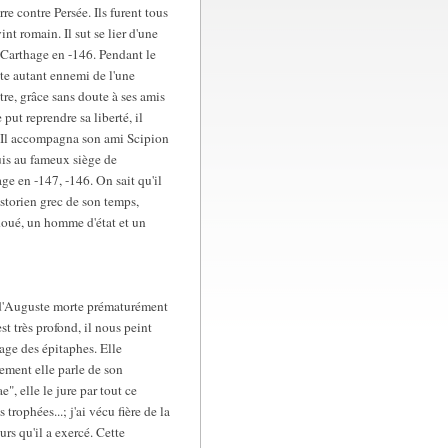
e contre Persée. Ils furent tous
nt romain. Il sut se lier d'une
 Carthage en -146. Pendant le
te autant ennemi de l'une
tre, grâce sans doute à ses amis
put reprendre sa liberté, il
t. Il accompagna son ami Scipion
uis au fameux siège de
e en -147, -146. On sait qu'il
istorien grec de son temps,
doué, un homme d'état et un
e d'Auguste morte prématurément
st très profond, il nous peint
sage des épitaphes. Elle
ement elle parle de son
", elle le jure par tout ce
 trophées...; j'ai vécu fière de la
urs qu'il a exercé. Cette