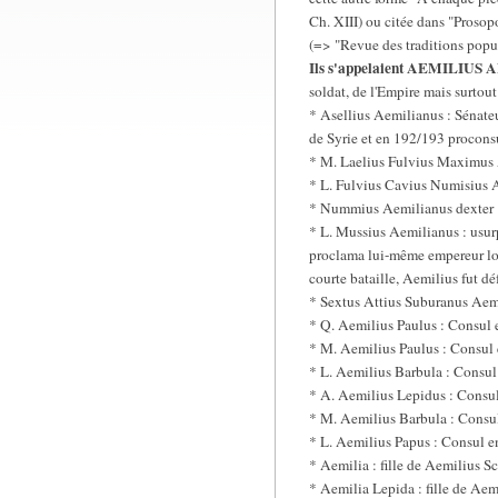
Ch. XIII) ou citée dans "Prosopo
(=> "Revue des traditions popul
Ils s'appelaient AEMILIUS
soldat, de l'Empire mais surtout
* Asellius Aemilianus : Sénate
de Syrie et en 192/193 proconsu
* M. Laelius Fulvius Maximus 
* L. Fulvius Cavius Numisius 
* Nummius Aemilianus dexter : 
* L. Mussius Aemilianus : usurpa
proclama lui-même empereur lor
courte bataille, Aemilius fut déf
* Sextus Attius Suburanus Aemil
* Q. Aemilius Paulus : Consul 
* M. Aemilius Paulus : Consul 
* L. Aemilius Barbula : Consul
* A. Aemilius Lepidus : Consul
* M. Aemilius Barbula : Consul
* L. Aemilius Papus : Consul e
* Aemilia : fille de Aemilius S
* Aemilia Lepida : fille de Aem