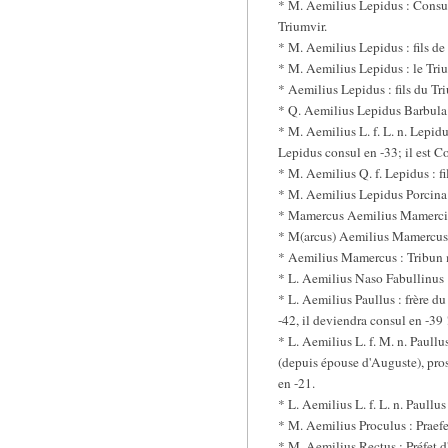
* M. Aemilius Lepidus : Consul e
Triumvir.
* M. Aemilius Lepidus : fils d
* M. Aemilius Lepidus : le Trium
* Aemilius Lepidus : fils du Tri
* Q. Aemilius Lepidus Barbula :
* M. Aemilius L. f. L. n. Lepidus 
Lepidus consul en -33; il est Co
* M. Aemilius Q. f. Lepidus : fi
* M. Aemilius Lepidus Porcina 
* Mamercus Aemilius Mamercinus
* M(arcus) Aemilius Mamercus :
* Aemilius Mamercus : Tribun m
* L. Aemilius Naso Fabullinus :
* L. Aemilius Paullus : frère du
-42, il deviendra consul en -39 
* L. Aemilius L. f. M. n. Paullu
(depuis épouse d'Auguste), pros
en -21.
* L. Aemilius L. f. L. n. Paullus
* M. Aemilius Proculus : Praef
* M. Aemilius Rectus : Préfet d