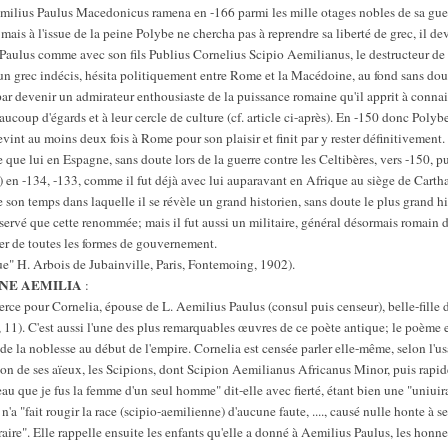
emilius Paulus Macedonicus ramena en -166 parmi les mille otages nobles de sa guerr
is à l'issue de la peine Polybe ne chercha pas à reprendre sa liberté de grec, il devi
 Paulus comme avec son fils Publius Cornelius Scipio Aemilianus, le destructeur de
un grec indécis, hésita politiquement entre Rome et la Macédoine, au fond sans dou
 par devenir un admirateur enthousiaste de la puissance romaine qu'il apprit à connai
ucoup d'égards et à leur cercle de culture (cf. article ci-après). En -150 donc Polybe 
revint au moins deux fois à Rome pour son plaisir et finit par y rester définitivemen
que lui en Espagne, sans doute lors de la guerre contre les Celtibères, vers -150, p
n -134, -133, comme il fut déjà avec lui auparavant en Afrique au siège de Carthag
 son temps dans laquelle il se révèle un grand historien, sans doute le plus grand h
ervé que cette renommée; mais il fut aussi un militaire, général désormais romain 
ger de toutes les formes de gouvernement.
que" H. Arbois de Jubainville, Paris, Fontemoing, 1902).
NE AEMILIA
:
erce pour Cornelia, épouse de L. Aemilius Paulus (consul puis censeur), belle-fill
, 11). C'est aussi l'une des plus remarquables œuvres de ce poète antique; le poème e
de la noblesse au début de l'empire. Cornelia est censée parler elle-même, selon l'u
ion de ses aïeux, les Scipions, dont Scipion Aemilianus Africanus Minor, puis rapid
u que je fus la femme d'un seul homme" dit-elle avec fierté, étant bien une "uniuirae
n'a "fait rougir la race (scipio-aemilienne) d'aucune faute, ...., causé nulle honte à ses
raire". Elle rappelle ensuite les enfants qu'elle a donné à Aemilius Paulus, les honne