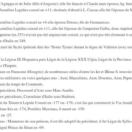
d'Agrippa et de Julie (fille d'Auguste); elle fut fiancée à Claude mais épousa Ap. Iu
Aemilius Lepidus consul en +11; destinée d'abord à L. Caesar, elle fut l'épouse d
Aemilius Lepidus consul en +6 elle épousa Drusus, fils de Germanicus.
Aemilius Lepidus consul en +11, elle fut l'épouse de l'empereur Galba, donc impéra
reur (en 253) n'avait pas été auparavant consul, ce qui n'est pas très étonnant à ce
e d'Italie en 348.
uel de Sicile (période dite des 'Trente Tyrans' durant le règne de Valérien (avec son
e la Légion IX Hispanica puis Légat de la Légion XXX Ulpia, Légat de la Province
s l'Empire.
re en Pannonie (Hongrie); de nombreuses stèles d'entre les Ier et IIIème S. trouvé
ius militaires; en voici quelques uns : Aem. Marcelinus, Aem. Donatus, Aem. Pap
ateur du temps de Commode.
 précédent, Proconsul d'Asie sous Marc-Aurèle.
ux précédents, Consulaire d'Italie sous Hadrien.
l du Triumvir Lepide Consul en -177 ou -176; c'est lui qui construisit la Via Aemili
ème fois en -174, Pontifex Maximus, il meurt en -150.
 en -25.
us : Mamercus de son prénom, il est fils adoptif du précédent, il fut Légat de Sylla 
signé Prince du Sénat en -69.