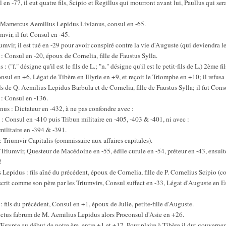
n -77, il eut quatre fils, Scipio et Regillus qui mourront avant lui, Paullus qui ser
e Mamercus Aemilius Lepidus Livianus, consul en -65.
vir, il fut Consul en -45.
umvir, il est tué en -29 pour avoir conspiré contre la vie d'Auguste (qui deviendra l
 Consul en -20, époux de Cornelia, fille de Faustus Sylla.
: ("f." désigne qu'il est le fils de L.; "n." désigne qu'il est le petit-fils de L.) 2ème 
nsul en +6, Légat de Tibère en Illyrie en +9, et reçoit le Triomphe en +10; il refusa
ls de Q. Aemilius Lepidus Barbula et de Cornelia, fille de Faustus Sylla; il fut Con
: Consul en -136.
 : Dictateur en -432, à ne pas confondre avec :
 Consul en -410 puis Tribun militaire en -405, -403 & -401, ni avec :
ilitaire en -394 & -391.
 Triumvir Capitalis (commissaire aux affaires capitales).
 Triumvir, Questeur de Macédoine en -55, édile curule en -54, préteur en -43, ensuite
!
s Lepidus : fils aîné du précédent, époux de Cornelia, fille de P. Cornelius Scipio (c
crit comme son père par les Triumvirs, Consul suffect en -33, Légat d'Auguste en E
 : fils du précédent, Consul en +1, époux de Julie, petite-fille d'Auguste.
ectus fabrum de M. Aemilius Lepidus alors Proconsul d'Asie en +26.
'Egypte au début de notre ère, entre +1 et +17. Pour plaire à Tibère il dut gouverner