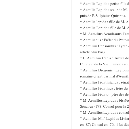
* Aemilia Lepida : petite-fille 
* Aemilia Lepida : sœur de M. 
puis de P. Sulpicius Quirinus.
* Aemilia lepida : fille de M. 
* Aemilia Lepida : fille de M. 
* M. Aemilius Aemilianus, l'empe
* Aemilianus : Préfet du Prétoir
* Aemilius Censorinus : Tyran cr
article plus bas).
* L. Aemilius Carus : Tribun d
Curateur de la Via Flaminia sou
* Aemilius Diogenis : Légionnai
romaine citent pas mal d'Aemil
* Aemilius Frontinianus : sén
* Aemilius Frontinus ; frère du
* Aemilius Fronto : père des de
* M. Aemilius Lepidus : bisaïeu
Sénat en -178. Consul pour la 2
* M. Aemilius Lepidus : consul
* Aemilius M. f. Lepidus Livian
en -87; Consul en -76, il fut dé