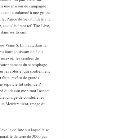
bâtir une maison de campagne
ctivement condamné à une grosse
e, Prince du Sénat, fidèle a la
ce qu'ils firent (cf. Tite-Live,
 dans ses Essais.
V ou Vème S. En haut, dans la
tres âmes jouissant déjà du
 recevoir les cendres du
e couronnement du sarcophage
r les côtés et qui soutiennent
st faite, revêtu de grands
he sépulcre fut celui de P.
ied du dessin montrant l'aspect
cure, chargé de conduire les
que Mercure tient, image du
lève la colline sur laquelle se
muraille de terre de 3000 pas