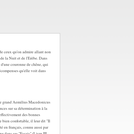
 de ceux qu'on admire allant non
de la Nuit et de l'Erèbe. Dans
ée d'une couronne de chêne, qui
 récompenses qu'elle voit dans
fit le grand Aemilius Macedonicus
nces sur sa détermination à la
 effectivement des bonnes
bien confortable, il leur dit "Il
ité en français, connu aussi par
 dans ses "Essais" (Livre III,