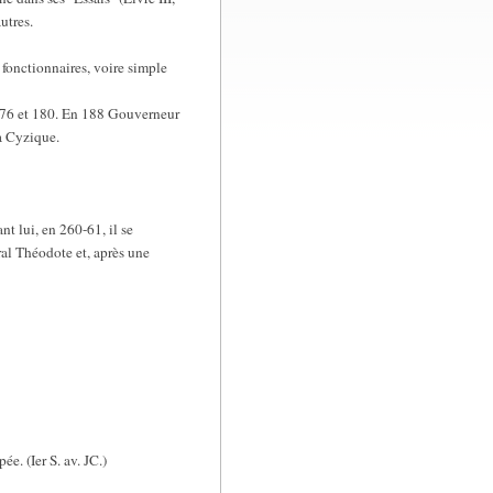
utres.
 fonctionnaires, voire simple
 176 et 180. En 188 Gouverneur
à Cyzique.
nt lui, en 260-61, il se
al Théodote et, après une
e. (Ier S. av. JC.)