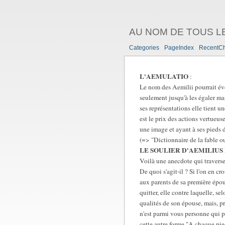
AU NOM DE TOUS L
Categories
PageIndex
RecentC
L'AEMULATIO
:
Le nom des Aemilii pourrait éve
seulement jusqu'à les égaler mai
ses représentations elle tient u
est le prix des actions vertueus
une image et ayant à ses pieds 
(=> "Dictionnaire de la fable ou
LE SOULIER D'AEMILIU
Voilà une anecdote qui traverser
De quoi s'agit-il ? Si l'on en c
aux parents de sa première épous
quitter, elle contre laquelle, 
qualités de son épouse, mais, pri
n'est parmi vous personne qui pu
cette autre forme "A chaque pie