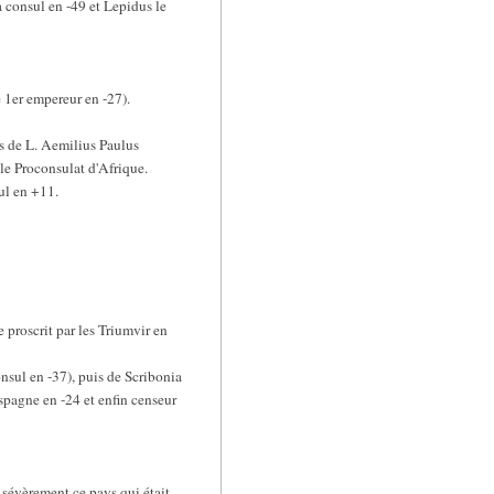
a consul en -49 et Lepidus le
e 1er empereur en -27).
fils de L. Aemilius Paulus
 le Proconsulat d'Afrique.
sul en +11.
 proscrit par les Triumvir en
onsul en -37), puis de Scribonia
spagne en -24 et enfin censeur
 sévèrement ce pays qui était