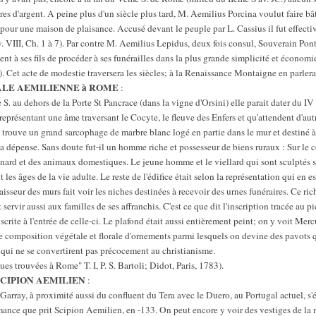
vres d'argent. A peine plus d'un siècle plus tard, M. Aemilius Porcina voulut faire 
us pour une maison de plaisance. Accusé devant le peuple par L. Cassius il fut effe
 VIII, Ch. 1 à 7). Par contre M. Aemilius Lepidus, deux fois consul, Souverain Pontif
t à ses fils de procéder à ses funérailles dans la plus grande simplicité et économie, 
 Cet acte de modestie traversera les siècles; à la Renaissance Montaigne en parlera
LE AEMILIENNE à ROME
:
S. au dehors de la Porte St Pancrace (dans la vigne d'Orsini) elle parait dater du I
t représentant une âme traversant le Cocyte, le fleuve des Enfers et qu'attendent d'au
e trouve un grand sarcophage de marbre blanc logé en partie dans le mur et destiné à
la dépense. Sans doute fut-il un homme riche et possesseur de biens ruraux : Sur l
ard et des animaux domestiques. Le jeune homme et le viellard qui sont sculptés su
t les âges de la vie adulte. Le reste de l'édifice était selon la représentation qui en e
paisseur des murs fait voir les niches destinées à recevoir des urnes funéraires. Ce ric
servir aussi aux familles de ses affranchis. C'est ce que dit l'inscription tracée au p
nscrite à l'entrée de celle-ci. Le plafond était aussi entièrement peint; on y voit Mer
e composition végétale et florale d'ornements parmi lesquels on devine des pavots 
qui ne se convertirent pas précocement au christianisme.
es trouvées à Rome" T. I, P. S. Bartoli; Didot, Paris, 1783).
 SCIPION AEMILIEN
:
Garray, à proximité aussi du confluent du Tera avec le Duero, au Portugal actuel, s'é
mance que prit Scipion Aemilien, en -133. On peut encore y voir des vestiges de la 