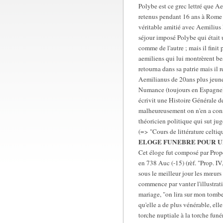
Polybe est ce grec lettré que A
retenus pendant 16 ans à Rome ma
véritable amitié avec Aemilius
séjour imposé Polybe qui était 
comme de l'autre ; mais il finit
aemiliens qui lui montrèrent bea
retourna dans sa patrie mais il 
Aemilianus de 20ans plus jeune 
Numance (toujours en Espagne) e
écrivit une Histoire Générale de
malheureusement on n'en a cons
théoricien politique qui sut ju
(=> "Cours de littérature celti
ELOGE FUNEBRE POUR U
Cet éloge fut composé par Prop
en 738 Auc (-15) (rèf. "Prop. IV
sous le meilleur jour les mœurs 
commence par vanter l'illustrat
mariage, "on lira sur mon tombea
qu'elle a de plus vénérable, elle 
torche nuptiale à la torche funé