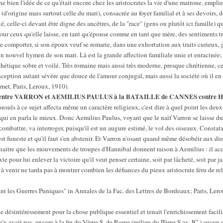
bien l'idée de ce qu'était encore chez les aristocrates la vie d'une matrone, emplie 
(d'origine mais surtout celle du mari), consacrée au foyer familial et à ses devoirs, d
té, celle-ci devant être digne des ancêtres, de la "race" (gens ou plutôt ici famille) 
pour ceux qu'elle laisse, en tant qu'épouse comme en tant que mère, des sentiments 
 comporter, si son époux veuf se remarie, dans une exhortation aux traits curieux, j
 nouvel hymen de son mari. Là est la grande affection familiale unie et enracinée; 
hétique sobre et voilé. Très romaine mais aussi très moderne, presque chrétienne, ce
nception autant sévère que douce de l'amour conjugal, mais aussi la société où il en a
et, Paris, Leroux, 1910).
N entre VARRON et AEMILIUS PAULUS à la BATAILLE de CANNES contre
nsuls à ce sujet affecta même un caractère religieux, c'est dire à quel point les de
qui en parla le mieux. Donc Aemilius Paulus, voyant que le naïf Varron se laisse du
 combattre, va interroger, puisqu'il est un augure estimé, le vol des oiseaux. Constata
est funeste et qu'il faut s'en abstenir. Et Varron n'osant quand même désobéir aux dieu
onnaitre que les mouvements de troupes d'Hannibal donnent raison à Aemilius : il ac
e pour lui enlever la victoire qu'il veut penser certaine, soit par lâcheté, soit par 
à venir ne tarda pas à montrer combien les défiances du pieux aristocrate féru de relig
t les Guerres Puniques" in Annales de la Fac. des Lettres de Bordeaux; Paris, Lero
 désintéressement pour la chose publique essentiel et tenait l'enrichissement facili
n'y avait pas, encore à la fin du Vème S. de Rome (milieu du IIème S av. JC.) aucun s