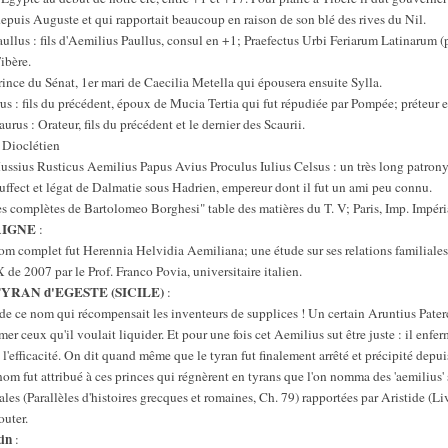
epuis Auguste et qui rapportait beaucoup en raison de son blé des rives du Nil.
aullus : fils d'Aemilius Paullus, consul en +1; Praefectus Urbi Feriarum Latinarum (p
ibère.
rince du Sénat, 1er mari de Caecilia Metella qui épousera ensuite Sylla.
us : fils du précédent, époux de Mucia Tertia qui fut répudiée par Pompée; préteur e
rus : Orateur, fils du précédent et le dernier des Scaurii.
 Dioclétien
ussius Rusticus Aemilius Papus Avius Proculus Iulius Celsus : un très long patron
suffect et légat de Dalmatie sous Hadrien, empereur dont il fut un ami peu connu.
es complètes de Bartolomeo Borghesi" table des matières du T. V; Paris, Imp. Impér
AIGNE
:
nom complet fut Herennia Helvidia Aemiliana; une étude sur ses relations familiales 
de 2007 par le Prof. Franco Povia, universitaire italien.
YRAN d'EGESTE (SICILE)
:
n de ce nom qui récompensait les inventeurs de supplices ! Un certain Aruntius Paterc
mer ceux qu'il voulait liquider. Et pour une fois cet Aemilius sut être juste : il enfe
 l'efficacité. On dit quand même que le tyran fut finalement arrêté et précipité dep
om fut attribué à ces princes qui régnèrent en tyrans que l'on nomma des 'aemilius' s
s (Parallèles d'histoires grecques et romaines, Ch. 79) rapportées par Aristide (Livr
outer.
in
: