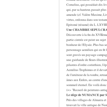
Cornelius, qui possédait dix li
qui, par sa hauteur, passait pl
amende (cf. Valère Maxime, Liv.
virtus, ordonna dans son testamen
Epitomé (résumé) du L. LXVIII).
Une CHAMBRE SEPULCRA
Découverte à la fin du XVIIème 
partie cintrée est peint un suje
bonheur de l'Elysée. Plus bas s
personnage aemilien qui en fit 
sont gravés un paysage campagn
une guirlande de fleurs illustren
pilastres d'ordre corinthien, l'é
Aemilius Trophimus et il devait 
de l'intérieur de la tombe, retra
âmes aux Enfers, au centre d'un
sommeil éternel. En voilà donc 
(=> "Recueil de peintures antiqu
Le siège de NUMANCE par
Près des villages de Almarza et 
trouvait la ville antique de Nu