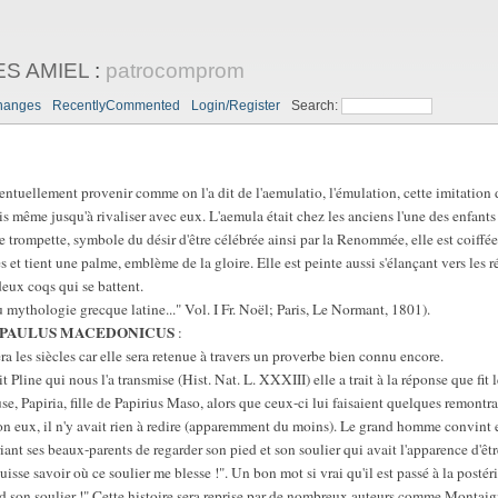
ES AMIEL
:
patrocomprom
hanges
RecentlyCommented
Login/Register
Search:
ntuellement provenir comme on l'a dit de l'aemulatio, l'émulation, cette imitation
s même jusqu'à rivaliser avec eux. L'aemula était chez les anciens l'une des enfants 
ne trompette, symbole du désir d'être célébrée ainsi par la Renommée, elle est coiff
es et tient une palme, emblème de la gloire. Elle est peinte aussi s'élançant vers les
deux coqs qui se battent.
 mythologie grecque latine..." Vol. I Fr. Noël; Paris, Le Normant, 1801).
S PAULUS MACEDONICUS
:
a les siècles car elle sera retenue à travers un proverbe bien connu encore.
roit Pline qui nous l'a transmise (Hist. Nat. L. XXXIII) elle a trait à la réponse que 
e, Papiria, fille de Papirius Maso, alors que ceux-ci lui faisaient quelques remontra
selon eux, il n'y avait rien à redire (apparemment du moins). Le grand homme convint
ant ses beaux-parents de regarder son pied et son soulier qui avait l'apparence d'être 
isse savoir où ce soulier me blesse !". Un bon mot si vrai qu'il est passé à la postér
d son soulier !" Cette histoire sera reprise par de nombreux auteurs comme Montaigne