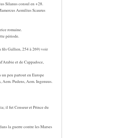
nius Silanus consul en +28.
e Mamercus Aemilius Scaurus
trice romaine.
tte période.
 fils Gallien, 254 à 269) voir
 d'Arabie et de Cappadoce,
es un peu partout en Europe
us, Aem. Pudens, Aem. Ingenuus.
a; il fut Censeur et Prince du
dans la guerre contre les Marses