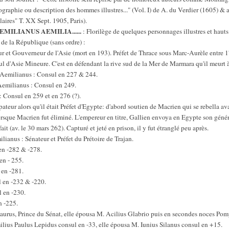
graphie ou description des hommes illustres..." (Vol. I) de A. du Verdier (1605) & a
aires" T. XX Sept. 1905, Paris).
 AEMILIANUS AEMILIA......
: Florilège de quelques personnages illustres et hauts
 de la République (sans ordre) :
ur et Gouverneur de l'Asie (mort en 193). Préfet de Thrace sous Marc-Aurèle entre
l d'Asie Mineure. C'est en défendant la rive sud de la Mer de Marmara qu'il meurt 
Aemilianus : Consul en 227 & 244.
Aemilianus : Consul en 249.
Consul en 259 et en 276 (?).
teur alors qu'il était Préfet d'Egypte: d'abord soutien de Macrien qui se rebella ava
sque Macrien fut éliminé. L'empereur en titre, Gallien envoya en Egypte son génér
ait (av. le 30 mars 262). Capturé et jeté en prison, il y fut étranglé peu après.
ianus : Sénateur et Préfet du Prétoire de Trajan.
en -282 & -278.
en - 255.
 en -281.
 en -232 & -220.
 en -230.
n -225.
caurus, Prince du Sénat, elle épousa M. Acilius Glabrio puis en secondes noces Pompé
ilius Paulus Lepidus consul en -33, elle épousa M. Iunius Silanus consul en +15.