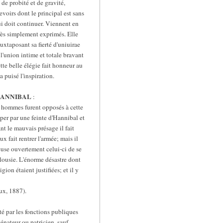
de probité et de gravité,
evoirs dont le principal est sans
qui doit continuer. Viennent en
très simplement exprimés. Elle
uxtaposant sa fierté d'uniuirae
l'union intime et totale bravant
tte belle élégie fait honneur au
 puisé l'inspiration.
 HANNIBAL
:
ux hommes furent opposés à cette
per par une feinte d'Hannibal et
nt le mauvais présage il fait
x fait rentrer l'armée; mais il
cuse ouvertement celui-ci de se
jalousie. L'énorme désastre dont
ion étaient justifiées; et il y
ux, 1887).
té par les fonctions publiques
énateur ou patricien, sauf