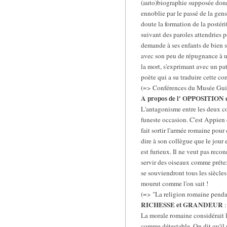
(auto)biographie supposée donne 
ennoblie par le passé de la gens 
doute la formation de la postéri
suivant des paroles attendries 
demande à ses enfants de bien se
avec son peu de répugnance à un
la mort, s'exprimant avec un pat
poète qui a su traduire cette co
(=> Conférences du Musée Guim
A propos de l' OPPOSITIO
L'antagonisme entre les deux co
funeste occasion. C'est Appien 
fait sortir l'armée romaine pour
dire à son collègue que le jour 
est furieux. Il ne veut pas rec
servir des oiseaux comme prétext
se souviendront tous les siècles 
mourut comme l'on sait !
(=> "La religion romaine pendan
RICHESSE et GRANDEUR
:
La morale romaine considérait le
comme détestable. On dit qu'il 