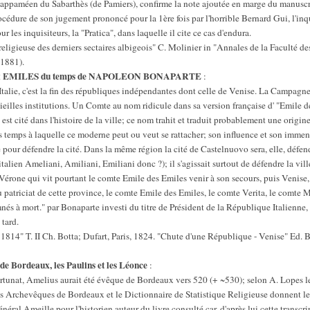
 appaméen du Sabarthès (de Pamiers), confirme la note ajoutée en marge du manuscrit
procédure de son jugement prononcé pour la 1ère fois par l'horrible Bernard Gui, l'in
 les inquisiteurs, la "Pratica", dans laquelle il cite ce cas d'endura.
religieuse des derniers sectaires albigeois" C. Molinier in "Annales de la Faculté 
 1881).
deux EMILES du temps de NAPOLEON BONAPARTE
:
Italie, c'est la fin des républiques indépendantes dont celle de Venise. La Campagn
vieilles institutions. Un Comte au nom ridicule dans sa version française d' "Emile 
est cité dans l'histoire de la ville; ce nom trahit et traduit probablement une origin
emps à laquelle ce moderne peut ou veut se rattacher; son influence et son immens
 pour défendre la cité. Dans la même région la cité de Castelnuovo sera, elle, défe
alien Ameliani, Amiliani, Emiliani donc ?); il s'agissait surtout de défendre la vil
érone qui vit pourtant le comte Emile des Emiles venir à son secours, puis Venise, t
 patriciat de cette province, le comte Emile des Emiles, le comte Verita, le comte M
amnés à mort." par Bonaparte investi du titre de Président de la République Italienne
tard.
à 1814" T. II Ch. Botta; Dufart, Paris, 1824. "Chute d'une République - Venise" Ed. 
e Bordeaux, les Paulins et les Léonce
:
ortunat, Amelius aurait été évêque de Bordeaux vers 520 (+ ~530); selon A. Lopes les
 Archevêques de Bordeaux et le Dictionnaire de Statistique Religieuse donnent les
énéral Ameille pour l'historien auteur du livre consulté car, d'après lui cette transcr