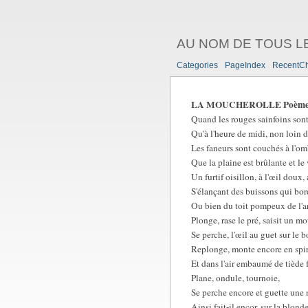
AU NOM DE TOUS L
Categories
PageIndex
RecentC
LA MOUCHEROLLE Poème de L
Quand les rouges sainfoins sont
Qu'à l'heure de midi, non loin d
Les faneurs sont couchés à l'om
Que la plaine est brûlante et le
Un furtif oisillon, à l'œil doux, 
S'élançant des buissons qui bor
Ou bien du toit pompeux de l'ar
Plonge, rase le pré, saisit un m
Se perche, l'œil au guet sur le b
Replonge, monte encore en spir
Et dans l'air embaumé de tiède 
Plane, ondule, tournoie,
Se perche encore et guette une 
Ainsi fait-il encor, sur la blon