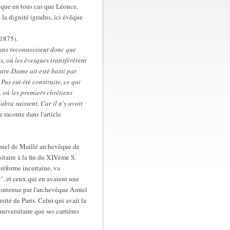
dique en tous cas que Léonce,
 la dignité (gradus, ici évêque
 1875).
vans reconnoissent donc que
is, où les évesques transférèrent
stre-Dame ait esté basti par
Pas eut été construite, ce qui
t, où les premiers chrétiens
bra suissent. Car il n'y avoit
je raconte dans l'article
'Amiel de Maillé archevêque de
sitaire à la fin du XIVème S.
 réforme incertaine, va
t", et ceux qui en avaient une
 soutenue par l'archevêque Amiel
ité de Paris. Celui qui avait la
niversitaire que ses carrières