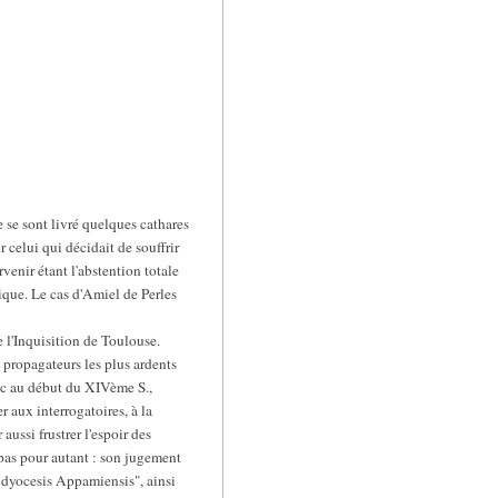
e se sont livré quelques cathares
 celui qui décidait de souffrir
venir étant l'abstention totale
tique. Le cas d'Amiel de Perles
e l'Inquisition de Toulouse.
s propagateurs les plus ardents
doc au début du XIVème S.,
r aux interrogatoires, à la
aussi frustrer l'espoir des
 pas pour autant : son jugement
o dyocesis Appamiensis", ainsi