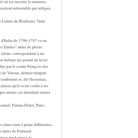
 où est inscrite la sentence
quisiteur redoutable qui rédigea
des Lettres de Bordeaux 3ème
e d'Italie de 1796-1797 va ne
des Emiles" muni de pleins
e latine, correspondant à un
e fortune lui permit de lever
ndue par le comte François des
le de Vérone, dernier rempart
ombèrent et, dit l'historien,
alenza qu'il avait voulu à ses
, pas moins, en attendant mieux
Bonnal; Firmin-Didot, Paris,
 dates sont à peine différentes,
 dates de Fortunat.
iption rend mieux la