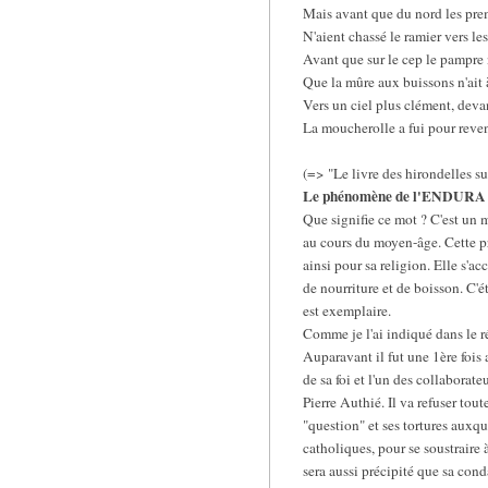
Mais avant que du nord les prem
N'aient chassé le ramier vers les
Avant que sur le cep le pampre n
Que la mûre aux buissons n'ait 
Vers un ciel plus clément, deva
La moucherolle a fui pour reve
(=> "Le livre des hirondelles s
Le phénomène de l'ENDURA 
Que signifie ce mot ? C'est un m
au cours du moyen-âge. Cette pri
ainsi pour sa religion. Elle s'a
de nourriture et de boisson. C'é
est exemplaire.
Comme je l'ai indiqué dans le ré
Auparavant il fut une 1ère fois a
de sa foi et l'un des collaborat
Pierre Authié. Il va refuser tou
"question" et ses tortures auxque
catholiques, pour se soustraire 
sera aussi précipité que sa con