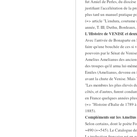
fut Amiel de Perles, du diocèse
justifiant l'accélération de la 
plus tard un manuel pratique pour
(=> article "L'endura, coutume 
année, T. III; Duthu, Bordeaux,
L'Histoire de VENISE et 
Avec l'arrivée de Bonaparte en 
faire qu'une bouchée de ces si 
pouvoirs par le Sénat de Venise 
Amelius Amelianus des anciens t
des troupes qu'il arma lui-même
Emiles (Amelianus, devenu en it
avant la chute de Venise. Mais V
"Les membres les plus élevés du
côtés, et d'autres, furent cond
en France quelques années plus 
(=> "Histoire d'Italie de 1789 
1885).
Compléments sur les Amelius d
Selon certains, dont le poète F
~490 (+~545). Le Catalogue des
La traduction française est en g