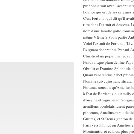
prononciation avec l'accentuati
Pour ce qui est de ses origines,
C'est Fortunat qui dit qu'il ava
titre dans l'extrait ci-dessous
nom d'une famille gallo-romaine
même VIème S. (voir partie Anti
Voici l'extrait de Fortunat (Liv. I
Exiguam dederat hic Praesul A
Christicolam populum hec sapi
Fundavitque piam dehinc Papa
Obtulit et Domino Splendida d
Quam venerandus habet propia
Nomine sub cujus sanctificata n
Fortunat nous dit qu'Amelius bât
à l'est de Bordeaux ou Amilly e
d'origine et signifierait "soigne
aemiliens bordelais furent paren
pinceaux, Amelius aurait dédié u
Guitres) et St Denis (canton d
Paris vers 533 fut un Amelius et
Montmartre, et cela est plus pro