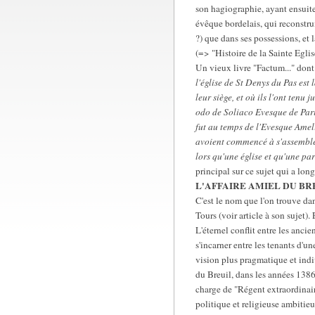
son hagiographie, ayant ensuite 
évêque bordelais, qui reconstrui
?) que dans ses possessions, et l
(=> "Histoire de la Sainte Egli
Un vieux livre "Factum..." dont 
l'église de St Denys du Pas est 
leur siège, et où ils l'ont ten
odo de Soliaco Evesque de Paris
fut au temps de l'Evesque Ameliu
avoient commencé à s'assembler.
lors qu'une église et qu'une par
principal sur ce sujet qui a lon
L'AFFAIRE AMIEL DU BR
C'est le nom que l'on trouve dan
Tours (voir article à son sujet)
L'éternel conflit entre les ancie
s'incarner entre les tenants d'u
vision plus pragmatique et indi
du Breuil, dans les années 1386-
charge de "Régent extraordinaire
politique et religieuse ambitieu