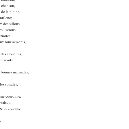
a chanson,
 de la plaine,
ntilène;
e des sillons,
cs liserons:
traites,
oux bruissements,
t des alouettes,
émissants.
 brumes matinales,
les spirales,
igne couronne,
e-saison
êpe bourdonne,
.