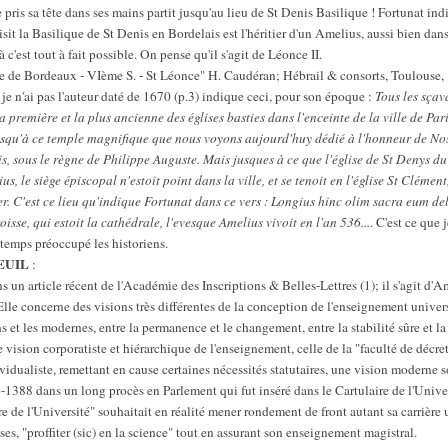
pris sa tête dans ses mains partit jusqu'au lieu de St Denis Basilique ! Fortunat in
sit la Basilique de St Denis en Bordelais est l'héritier d'un Amelius, aussi bien dans
à c'est tout à fait possible. On pense qu'il s'agit de Léonce II.
se de Bordeaux - VIème S. - St Léonce" H. Caudéran; Hébrail & consorts, Toulouse,
je n'ai pas l'auteur daté de 1670 (p.3) indique ceci, pour son époque :
Tous les sça
la première et la plus ancienne des églises basties dans l'enceinte de la ville de Par
u jusqu'à ce temple magnifique que nous voyons aujourd'huy dédié à l'honneur de No
, sous le règne de Philippe Auguste. Mais jusques à ce que l'église de St Denys du 
s, le siège épiscopal n'estoit point dans la ville, et se tenoit en l'église St Clémen
 C'est ce lieu qu'indique Fortunat dans ce vers : Longius hinc olim sacra eum delu
oisse, qui estoit la cathédrale, l'evesque Amelius vivoit en l'an 536...
. C'est ce que 
gtemps préoccupé les historiens.
EUIL
:
s un article récent de l'Académie des Inscriptions & Belles-Lettres (1); il s'agit d
. Elle concerne des visions très différentes de la conception de l'enseignement univer
ns et les modernes, entre la permanence et le changement, entre la stabilité sûre et la
ne vision corporatiste et hiérarchique de l'enseignement, celle de la "faculté de décre
vidualiste, remettant en cause certaines nécessités statutaires, une vision moderne
1388 dans un long procès en Parlement qui fut inséré dans le Cartulaire de l'Univers
 de l'Université" souhaitait en réalité mener rondement de front autant sa carrière u
ses, "proffiter (sic) en la science" tout en assurant son enseignement magistral.