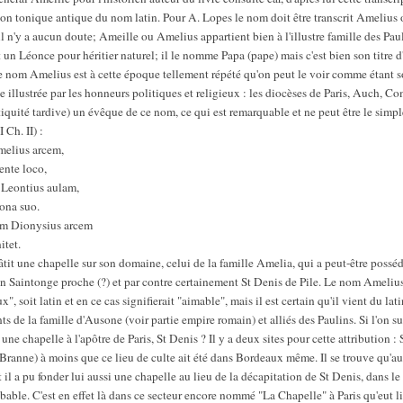
on tonique antique du nom latin. Pour A. Lopes le nom doit être transcrit Amelius
 il n'y a aucun doute; Ameille ou Amelius appartient bien à l'illustre famille des Pau
it un Léonce pour héritier naturel; il le nomme Papa (pape) mais c'est bien son titre d
. Le nom Amelius est à cette époque tellement répété qu'on peut le voir comme étant s
 illustrée par les honneurs politiques et religieux : les diocèses de Paris, Auch, 
quité tardive) un évêque de ce nom, ce qui est remarquable et ne peut être le simple
 Ch. II) :
melius arcem,
ente loco,
 Leontius aulam,
ona suo.
m Dionysius arcem
itet.
it une chapelle sur son domaine, celui de la famille Amelia, qui a peut-être possédé
n Saintonge proche (?) et par contre certainement St Denis de Pile. Le nom Amelius s
ux", soit latin et en ce cas signifierait "aimable", mais il est certain qu'il vient du la
ts de la famille d'Ausone (voir partie empire romain) et alliés des Paulins. Si l'on su
ne chapelle à l'apôtre de Paris, St Denis ? Il y a deux sites pour cette attribution :
e Branne) à moins que ce lieu de culte ait été dans Bordeaux même. Il se trouve qu
 il a pu fonder lui aussi une chapelle au lieu de la décapitation de St Denis, dans le 
bable. C'est en effet là dans ce secteur encore nommé "La Chapelle" à Paris qu'eut li