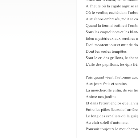
A l'heure où la cigale aiguise s
Où le verdier, caché dans l'arbre
Aux échos embrasés, redit sa ca
Quand la fourmi butine à l'ombr
Sous les coquelicots et les blan
Eden mystérieux aux sereines re
D'où montent jour et nuit de d
Dont les seules tempêtes
Sont le cri des grillons, le chan
L'aile des papillons, les épis fr
Puis quand vient l'automne aux
Aux jours frais et sereins,
La moucherolle enfin, de ses frê
Anime nos jardins
Et dans l'étroit enclos que la v
Entre les pâles fleurs de l'arrièr
Le long des espaliers où la gu
Au clair soleil d'automne,
Poursuit toujours le moucheron