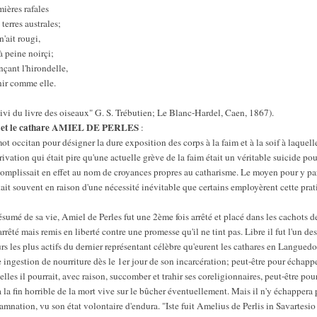
ières rafales
 terres australes;
'ait rougi,
à peine noirçi;
nçant l'hirondelle,
nir comme elle.
uivi du livre des oiseaux" G. S. Trébutien; Le Blanc-Hardel, Caen, 1867).
et le cathare AMIEL DE PERLES
:
ot occitan pour désigner la dure exposition des corps à la faim et à la soif à laquell
vation qui était pire qu'une actuelle grève de la faim était un véritable suicide pour
ccomplissait en effet au nom de croyances propres au catharisme. Le moyen pour y par
tait souvent en raison d'une nécessité inévitable que certains employèrent cette pra
sumé de sa vie, Amiel de Perles fut une 2ème fois arrêté et placé dans les cachots d
rrêté mais remis en liberté contre une promesse qu'il ne tint pas. Libre il fut l'un de
eurs les plus actifs du dernier représentant célèbre qu'eurent les cathares en Langue
te ingestion de nourriture dès le 1er jour de son incarcération; peut-être pour échappe
lles il pourrait, avec raison, succomber et trahir ses coreligionnaires, peut-être pour 
à la fin horrible de la mort vive sur le bûcher éventuellement. Mais il n'y échappera
damnation, vu son état volontaire d'endura. "Iste fuit Amelius de Perlis in Savartesi