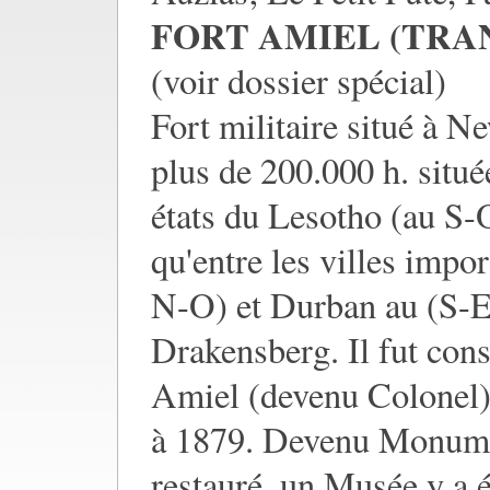
FORT AMIEL (TRA
(voir dossier spécial)
Fort militaire situé à N
plus de 200.000 h. situ
états du Lesotho (au S-
qu'entre les villes impo
N-O) et Durban au (S-E
Drakensberg. Il fut cons
Amiel (devenu Colonel)
à 1879. Devenu Monumen
restauré, un Musée y a é