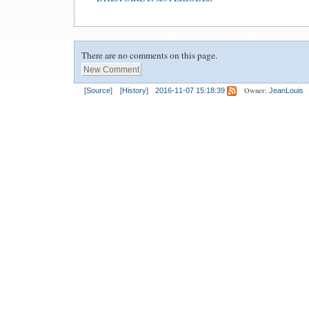
There are no comments on this page.
Owner:
[Source]
[History]
2016-11-07 15:18:39
JeanLouis