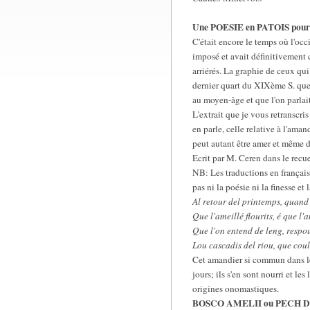
Une POESIE en PATOIS pou
C'était encore le temps où l'oc
imposé et avait définitivement 
arriérés. La graphie de ceux qui
dernier quart du XIXème S. que d
au moyen-âge et que l'on parlait
L'extrait que je vous retranscri
en parle, celle relative à l'aman
peut autant être amer et même 
Ecrit par M. Ceren dans le rec
NB: Les traductions en français 
pas ni la poésie ni la finesse et 
Al retour del printemps, quand 
Que l'ameillé flourits, é que l
Que l'on entend de leng, respo
Lou cascadis del riou, que coulo
Cet amandier si commun dans les
jours; ils s'en sont nourri et l
origines onomastiques.
BOSCO AMELII ou PECH 