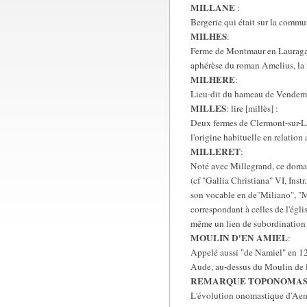
MILLANE
:
Bergerie qui était sur la commu
MILHES
:
Ferme de Montmaur en Lauragais 
aphérèse du roman Amelius, la for
MILHERE
:
Lieu-dit du hameau de Vendemi
MILLES
: lire [millès] :
Deux fermes de Clermont-sur-Lau
l'origine habituelle en relation
MILLERET
:
Noté avec Millegrand, ce doma
(cf "Gallia Christiana" VI, Instr
son vocable en de"Miliano", "Mi
correspondant à celles de l'égli
même un lien de subordination de
MOULIN D'EN AMIEL
:
Appelé aussi "de Namiel" en 1279
Aude, au-dessus du Moulin de la 
REMARQUE TOPONOMAST
L'évolution onomastique d'Aemi