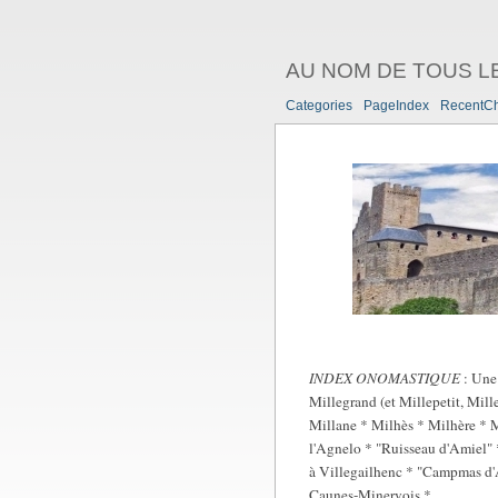
AU NOM DE TOUS L
Categories
PageIndex
RecentC
INDEX ONOMASTIQUE
: Une 
Millegrand (et Millepetit, Mil
Millane * Milhès * Milhère * M
l'Agnelo * "Ruisseau d'Amiel"
à Villegailhenc * "Campmas d'A
Caunes-Minervois *