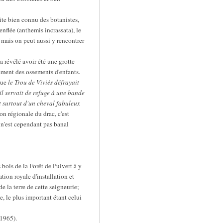
ite bien connu des botanistes,
nflée (anthemis incrassata), le
t; mais on peut aussi y rencontrer
a révélé avoir été une grotte
ement des ossements d'enfants.
que
le Trou de Viviès défrayait
'il servait de refuge à une bande
et surtout d'un cheval fabuleux
ion régionale du drac, c'est
 n'est cependant pas banal
 bois de la Forêt de Puivert à y
ion royale d'installation et
e la terre de cette seigneurie;
, le plus important étant celui
 1965).