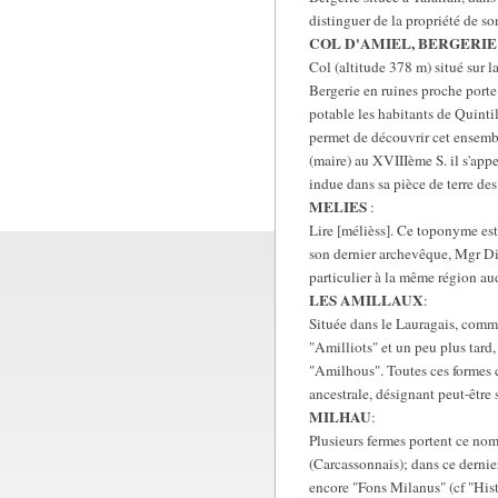
distinguer de la propriété de so
COL D'AMIEL, BERGERIE
Col (altitude 378 m) situé sur l
Bergerie en ruines proche porte
potable les habitants de Quinti
permet de découvrir cet ensembl
(maire) au XVIIIème S. il s'app
indue dans sa pièce de terre des
MELIES
:
Lire [mélièss]. Ce toponyme es
son dernier archevêque, Mgr Dil
particulier à la même région au
LES AMILLAUX
:
Située dans le Lauragais, commu
"Amilliots" et un peu plus tar
"Amilhous". Toutes ces formes c
ancestrale, désignant peut-être
MILHAU
:
Plusieurs fermes portent ce nom
(Carcassonnais); dans ce derni
encore "Fons Milanus" (cf "His