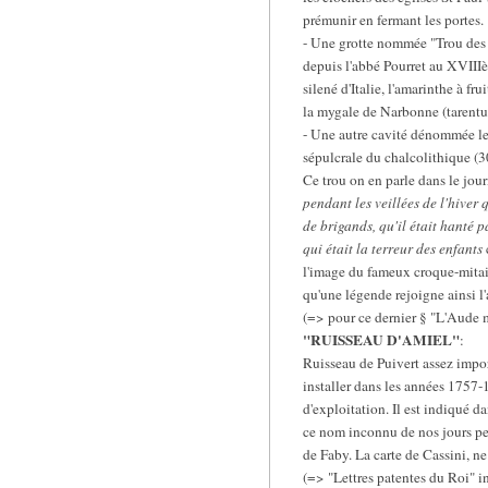
prémunir en fermant les portes.
- Une grotte nommée "Trou des A
depuis l'abbé Pourret au XVIIIè
silené d'Italie, l'amarinthe à fr
la mygale de Narbonne (tarentul
- Une autre cavité dénommée le "
sépulcrale du chalcolithique (3
Ce trou on en parle dans le jou
pendant les veillées de l'hiver 
de brigands, qu'il était hanté 
qui était la terreur des enfants
l'image du fameux croque-mitain
qu'une légende rejoigne ainsi l
(=> pour ce dernier § "L'Aude 
"RUISSEAU D'AMIEL"
:
Ruisseau de Puivert assez import
installer dans les années 1757-
d'exploitation. Il est indiqué d
ce nom inconnu de nos jours peu
de Faby. La carte de Cassini, ne
(=> "Lettres patentes du Roi" 