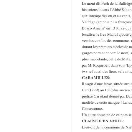
Le mont dit Pech de la Balfrège
historiens locaux l'Abbé Sabarth
aux intempéries ou,et au vent),
Valfrège (graphie plus français
Bosco Amelii" en 1316, ce qui ce
localiser le lieu Mahul ajoute q
vers les confins des communes d
durant les premiers siècles de 
gorges portent encore le nom), 
plus importante, celle de Mata, 
par M. Roquebert dans son "Epop
(=> ref aussi des lieux suivant
CARAMILLES
:
Il s'agit d'une ferme située su
Car (1729) ou Cal(plus ancien 1
préfixe Car étant donné par Dauz
modèle de cette marque ! La rac
Carcassonne.
Un autre domaine de ce nom se t
CLAUSE D'EN AMIEL
:
Lieu-dit de la commune de Nar