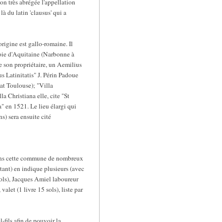
on très abrégée l'appellation
là du latin 'clausus' qui a
rigine est gallo-romaine. Il
 Voie d'Aquitaine (Narbonne à
 son propriétaire, un Aemilius
 Latinitatis" J. Périn Padoue
at Toulouse); "Villa
 Christiana elle, cite "St
" en 1521. Le lieu élargi qui
s) sera ensuite cité
ans cette commune de nombreux
tant) en indique plusieurs (avec
sols), Jacques Amiel laboureur
alet (1 livre 15 sols), liste par
fils afin de pouvoir la