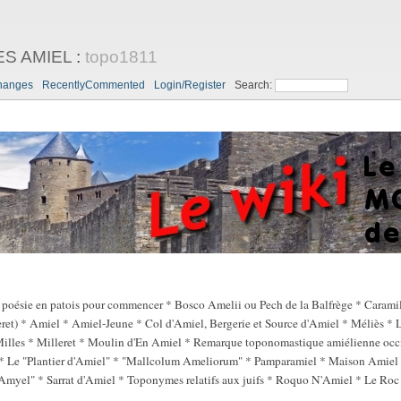
ES AMIEL
:
topo1811
hanges
RecentlyCommented
Login/Register
Search:
poésie en patois pour commencer * Bosco Amelii ou Pech de la Balfrège * Caramil
leret) * Amiel * Amiel-Jeune * Col d'Amiel, Bergerie et Source d'Amiel * Méliès *
illes * Milleret * Moulin d'En Amiel * Remarque toponomastique amiélienne occit
 * Le "Plantier d'Amiel" * "Mallcolum Ameliorum" * Pamparamiel * Maison Amiel
myel" * Sarrat d'Amiel * Toponymes relatifs aux juifs * Roquo N'Amiel * Le Roc 