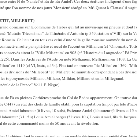
nce entre N de 'Namiel' et En de 'En Amiel': Ces deux écritures indiquent d'une faç
té que l'on nomme de nos jours 'Monsieur' abrégé en 'Mr'. Quant à 'Clausas' il s'agit 
ETIT, MILLERET)
:
grand domaine sur la commune de Trèbes qui fut au moyen-âge un prieuré et dont l'o
ommé "Mutatio Tricensimus" de l'Itinéraire d'Antonin (p.549, station n°VIII), sur la
 Romain. Ce lieu est en tous cas celui d'une villa gallo-romaine nommée du nom de
tracté ensuite par aphérèse et recul de l'accent en Milianum (cf "Onomastic Totius
s conservés citent la "Villa Milianum" en 908 (cf "Histoire du Languedoc" Ed Priv
,225). Dans les Archives de l'Aude on note Melhanum, Mellianum en 1108. La Galla
lam" en 1119 (cf VI, Instr., c.434). Plus tard on trouvera "de Milha" en 1369, "Mila
les divisions de "Millepetit" et "Milleret" (diminutifs correspondant à ces division
a les toponymes de Milhano, Millano, Milhiau, Millano et enfin Millegrand.
érale de la France" Vol 1 E. Nègre).
ue-de-Fa en pleines Corbières proche du Col de Bedos apparemment. On trouve d
 C447) un état des chefs de famille établi pour la capitation (impôt par tête d'habi
trand Amiel laboureur (6 livres, 10 sols), Estienne Amiel (laboureur (6 livres et 15 
laboureur (3 l 15 s) Louis Amiel berger (2 livres 10 s) Louis Amiel, fils de Jacques, v
cial de cette communauté moins de 50 ans avant la révolution.
s les Corbières dont le complément au nom semble désigner une propriété d'un Amiel-