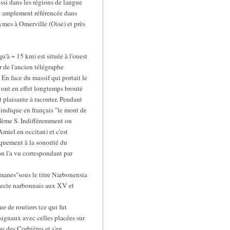
ussi dans les régions de langue
st amplement référencée dans
ymes à Omerville (Oise) et près
u'à ~ 15 km) est située à l'ouest
r de l'ancien télégraphe
 En face du massif qui portait le
x ont en effet longtemps brouté
t plaisante à raconter. Pendant
indique en français "le mont de
Ième S. Indifféremment on
miel en occitan) et c'est
iquement à la sonorité du
on l'a vu correspondant par
anes"sous le titre Narbonensia
lecte narbonnais aux XV et
e de routiers (ce qui fut
 signaux avec celles placées sur
ou des Corbières et s'en