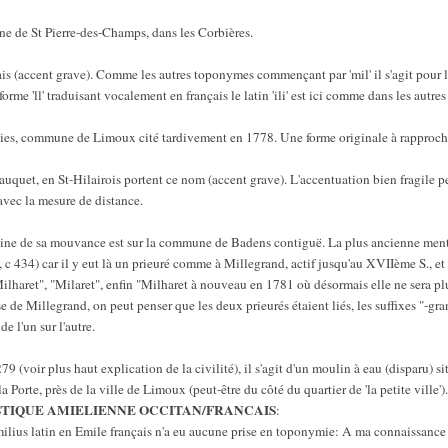
ne de St Pierre-des-Champs, dans les Corbières.
(accent grave). Comme les autres toponymes commençant par 'mil' il s'agit pour le
me 'll' traduisant vocalement en français le latin 'ili' est ici comme dans les autres 
es, commune de Limoux cité tardivement en 1778. Une forme originale à rapprocher
quet, en St-Hilairois portent ce nom (accent grave). L'accentuation bien fragile pe
 avec la mesure de distance.
ine de sa mouvance est sur la commune de Badens contiguë. La plus ancienne ment
., c 434) car il y eut là un prieuré comme à Millegrand, actif jusqu'au XVIIème S., et 
lharet", "Milaret", enfin "Milharet à nouveau en 1781 où désormais elle ne sera plu
se de Millegrand, on peut penser que les deux prieurés étaient liés, les suffixes "-gra
 l'un sur l'autre.
 (voir plus haut explication de la civilité), il s'agit d'un moulin à eau (disparu) sit
Porte, près de la ville de Limoux (peut-être du côté du quartier de 'la petite ville').
IQUE AMIELIENNE OCCITAN/FRANCAIS
:
lius latin en Emile français n'a eu aucune prise en toponymie: A ma connaissanc