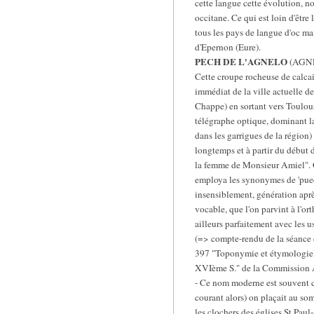
cette langue cette évolution, no
occitane. Ce qui est loin d'êtr
tous les pays de langue d'oc ma
d'Epernon (Eure).
PECH DE L'AGNELO
(AGNEL
Cette croupe rocheuse de calcair
immédiat de la ville actuelle de
Chappe) en sortant vers Toulouse
télégraphe optique, dominant la
dans les garrigues de la région)
longtemps et à partir du début
la femme de Monsieur Amiel". O
employa les synonymes de 'puech
insensiblement, génération après
vocable, que l'on parvint à l'o
ailleurs parfaitement avec les u
(=> compte-rendu de la séance
397 "Toponymie et étymologie p
XVIème S." de la Commission A
- Ce nom moderne est souvent ci
courant alors) on plaçait au som
les clochers des églises St Paul