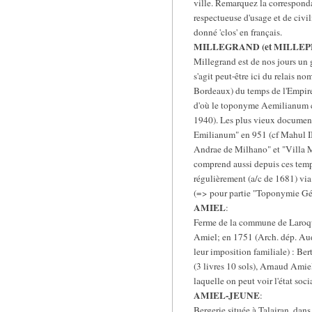
ville. Remarquez la corresponda
respectueuse d'usage et de civili
donné 'clos' en français.
MILLEGRAND (et MILLEP
Millegrand est de nos jours un 
s'agit peut-être ici du relais n
Bordeaux) du temps de l'Empire
d'où le toponyme Aemilianum con
1940). Les plus vieux document
Emilianum" en 951 (cf Mahul II
Andrae de Milhano" et "Villa Mi
comprend aussi depuis ces temps 
régulièrement (a/c de 1681) vi
(=> pour partie "Toponymie Gén
AMIEL
:
Ferme de la commune de Laroq
Amiel; en 1751 (Arch. dép. Aude
leur imposition familiale) : Ber
(3 livres 10 sols), Arnaud Amiel 
laquelle on peut voir l'état so
AMIEL-JEUNE
:
Bergerie située à Talairan, dan