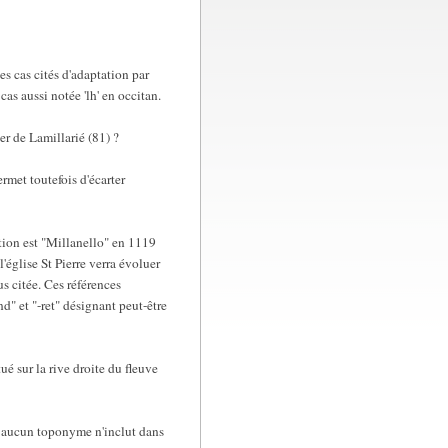
s cas cités d'adaptation par
cas aussi notée 'lh' en occitan.
 de Lamillarié (81) ?
rmet toutefois d'écarter
ion est "Millanello" en 1119
l'église St Pierre verra évoluer
s citée. Ces références
nd" et "-ret" désignant peut-être
ué sur la rive droite du fleuve
e aucun toponyme n'inclut dans