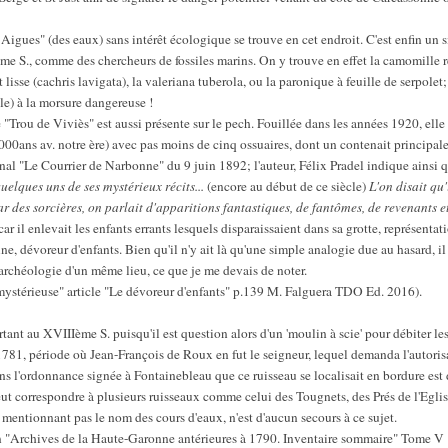
igues" (des eaux) sans intérêt écologique se trouve en cet endroit. C'est enfin un s
me S., comme des chercheurs de fossiles marins. On y trouve en effet la camomille re
uit lisse (cachris lavigata), la valeriana tuberola, ou la paronique à feuille de serpole
e) à la morsure dangereuse !
Trou de Viviès" est aussi présente sur le pech. Fouillée dans les années 1920, elle 
000ans av. notre ère) avec pas moins de cinq ossuaires, dont un contenait principal
rnal "Le Courrier de Narbonne" du 9 juin 1892; l'auteur, Félix Pradel indique ainsi 
quelques uns de ses mystérieux récits...
(encore au début de ce siècle)
L'on disait qu
par des sorcières, on parlait d'apparitions fantastiques, de fantômes, de revenants 
car il enlevait les enfants errants lesquels disparaissaient dans sa grotte, représentat
e, dévoreur d'enfants. Bien qu'il n'y ait là qu'une simple analogie due au hasard, il
'archéologie d'un même lieu, ce que je me devais de noter.
mystérieuse" article "Le dévoreur d'enfants" p.139 M. Falguera TDO Ed. 2016).
ant au XVIIIème S. puisqu'il est question alors d'un 'moulin à scie' pour débiter les
1781, période où Jean-François de Roux en fut le seigneur, lequel demanda l'autorisat
ans l'ordonnance signée à Fontainebleau que ce ruisseau se localisait en bordure est d
t correspondre à plusieurs ruisseaux comme celui des Tougnets, des Prés de l'Eglise
 mentionnant pas le nom des cours d'eaux, n'est d'aucun secours à ce sujet.
in "Archives de la Haute-Garonne antérieures à 1790. Inventaire sommaire" Tome V