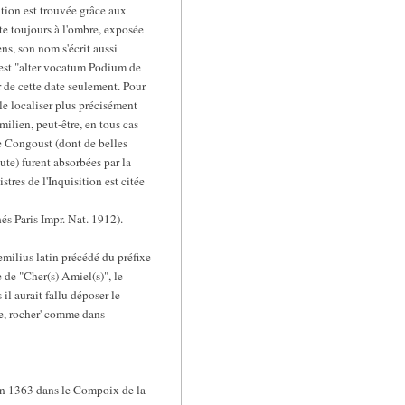
ation est trouvée grâce aux
ute toujours à l'ombre, exposée
ns, son nom s'écrit aussi
) est "alter vocatum Podium de
r de cette date seulement. Pour
 le localiser plus précisément
lien, peut-être, en tous cas
e Congoust (dont de belles
te) furent absorbées par la
tres de l'Inquisition est citée
és Paris Impr. Nat. 1912).
milius latin précédé du préfixe
 de "Cher(s) Amiel(s)", le
il aurait fallu déposer le
re, rocher' comme dans
en 1363 dans le Compoix de la