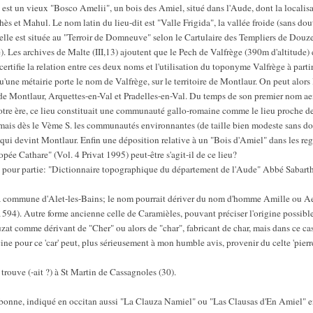
 est un vieux "Bosco Amelii", un bois des Amiel, situé dans l'Aude, dont la localis
ès et Mahul. Le nom latin du lieu-dit est "Valle Frigida", la vallée froide (sans do
 elle est située au "Terroir de Domneuve" selon le Cartulaire des Templiers de Douze
e). Les archives de Malte (III,13) ajoutent que le Pech de Valfrège (390m d'altitude
rtifie la relation entre ces deux noms et l'utilisation du toponyme Valfrège à parti
u'une métairie porte le nom de Valfrège, sur le territoire de Montlaur. On peut alors
e Montlaur, Arquettes-en-Val et Pradelles-en-Val. Du temps de son premier nom aemi
notre ère, ce lieu constituait une communauté gallo-romaine comme le lieu proche d
mais dès le Vème S. les communautés environnantes (de taille bien modeste sans dou
qui devint Montlaur. Enfin une déposition relative à un "Bois d'Amiel" dans les regis
ée Cathare" (Vol. 4 Privat 1995) peut-être s'agit-il de ce lieu?
s, pour partie: "Dictionnaire topographique du département de l'Aude" Abbé Sabarth
r la commune d'Alet-les-Bains; le nom pourrait dériver du nom d'homme Amille ou Ae
594). Autre forme ancienne celle de Caramièles, pouvant préciser l'origine possible
at comme dérivant de "Cher" ou alors de "char", fabricant de char, mais dans ce cas 
ine pour ce 'car' peut, plus sérieusement à mon humble avis, provenir du celte 'pier
rouve (-ait ?) à St Martin de Cassagnoles (30).
bonne, indiqué en occitan aussi "La Clauza Namiel" ou "Las Clausas d'En Amiel" 