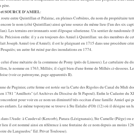
n père.
 et SOURCE D'AMIEL
:
a route entre Quintillan et Palairac, en pleines Corbières, du nom du propriétaire ter
 encore le nom (côté Quintillan) ainsi qu'une source du même lieu (l'un des six cap
llan). Les terrains environnants sont d'époque silurienne. Un sentier de randonnée 
e. Précision enfin: il y a eu toujours des Amiel à Quintillan: un des membres de ce
elait Joseph Amiel (ou d'Amiel); il est le plaignant en 1715 dans une procédure cr
 Pesquiès; un autre fut ruiné par des inondations en 1774.
t celui d'une métairie de la commune de Pomy (près de Limoux). Le cartulaire du d
lon, le nomme en 1763, Milliès; il s'agit bien d'une forme de Milhès ci-dessous. L
doise (voir ce patronyme, page apparentés II).
ne de Puginier, cette ferme est notée sur la Carte des Rigoles du Canal du Midi don
d, en 1781 "Amilhots" (cf Archives du Diocèse de St Papoul). Enfin le Cadastre du
oncordent pour voir en ce nom un diminutif très occitan d'une famille Amiel qui po
 ses enfants. Le même toponyme se trouve à Ste Eulalie d'Olt (12) où il désigne un 
 dans l'Aude: à Caudeval (Kercorb), Paraza (Lézignanais), Ste Camelle (Piège) ou 
er lieu il est nommé ainsi en référence à une fontaine de ce nom depuis au moins 
toire du Languedoc" Ed. Privat Toulouse).