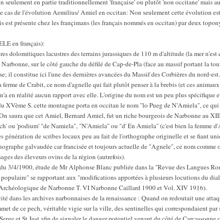
n seulement en partie traditionnellement 'française' ou plutôt 'non occitane' mais a
e le cas de l'évolution Aemilius/ Amiel en occitan: Non seulement cette évolution e
is est présente chez les françimans (les français nommés en occitan) par deux topon
E en français):
es dolomitiques lacustres des terrains jurassiques de 110 m d'altitude (la mer n'est q
 Narbonne, sur le côté gauche du défilé de Cap-de-Pla (face au massif portant la tou
; il constitue ici l'une des dernières avancées du Massif des Corbières du nord-est.
 ferme de Crabit, ce nom d'agnelle qui fait plutôt penser à la brebis (et ces animau
 n'a en réalité aucun rapport avec elle. L'origine du nom est un peu plus spécifique e
 du XVème S. cette montagne porta en occitan le nom "lo Pueg de N'Amiela", ce qui 
n saura que cet Amiel, Bernard Amiel, fut un riche bourgeois de Narbonne au XII
' ou 'podium' "de Namiela", "N'Amiela" ou "d' En Amiela" (c'est bien la femme d'A
 génération de scribes locaux peu au fait de l'orthographe originelle et se fiant un
rthographe galvaudée car francisée et toujours actuelle de "Agnele", ce nom comme 
sages des éleveurs ovins de la région (autrefois).
 du 3/4/1900, étude de Mr Alphonse Blanc publiée dans la "Revue des Langues Rom
opulaire" se rapportant aux "modifications apportées à plusieurs locutions du dia
rchéologique de Narbonne T. VI Narbonne Caillard 1900 et Vol. XIV 1916).
té dans les archives narbonnaises de la renaissance : Quand on redoutait une attaqu
met de ce pech, véritable vigie sur la ville, des sentinelles qui correspondaient par
-Serge et St Just afin de signaler le danger potentiel venant du côté de Carcassonne 