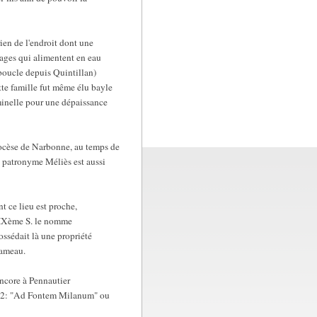
rien de l'endroit dont une
tages qui alimentent en eau
(boucle depuis Quintillan)
tte famille fut même élu bayle
iminelle pour une dépaissance
iocèse de Narbonne, au temps de
e patronyme Méliès est aussi
t ce lieu est proche,
 XIXème S. le nomme
ssédait là une propriété
hameau.
encore à Pennautier
1262: "Ad Fontem Milanum" ou