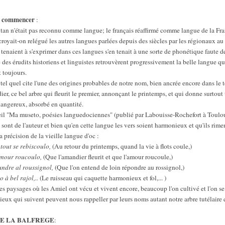
r commencer
:
citan n'était pas reconnu comme langue; le français réaffirmé comme langue de la Fra
croyait-on relégué les autres langues parlées depuis des siècles par les régionaux a
 tenaient à s'exprimer dans ces langues s'en tenait à une sorte de phonétique faute d
es érudits historiens et linguistes retrouvèrent progressivement la belle langue qui
 toujours.
s tel quel cite l'une des origines probables de notre nom, bien ancrée encore dans le
dier, ce bel arbre qui fleurit le premier, annonçant le printemps, et qui donne surtout 
dangereux, absorbé en quantité.
ueil "Ma museto, poésies languedociennes" (publié par Labouisse-Rochefort à Toulo
sont de l'auteur et bien qu'en cette langue les vers soient harmonieux et qu'ils rimen
la précision de la vieille langue d'oc :
tout se rebiscoulo,
(Au retour du printemps, quand la vie à flots coule,)
'amour roucoulo,
(Que l'amandier fleurit et que l'amour roucoule,)
undre al roussignol,
(Que l'on entend de loin répondre au rossignol,)
 à bel rajol,..
(Le ruisseau qui caquette harmonieux et fol,... )
 paysages où les Amiel ont vécu et vivent encore, beaucoup l'on cultivé et l'on se 
es lieux qui suivent peuvent nous rappeller par leurs noms autant notre arbre tutélaire
DE LA BALFREGE
: