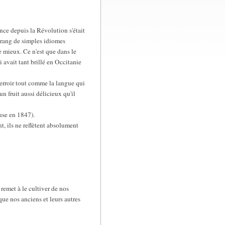
nce depuis la Révolution s'était
u rang de simples idiomes
e mieux. Ce n'est que dans le
 avait tant brillé en Occitanie
 terroir tout comme la langue qui
un fruit aussi délicieux qu'il
use en 1847).
t, ils ne reflètent absolument
remet à le cultiver de nos
 que nos anciens et leurs autres