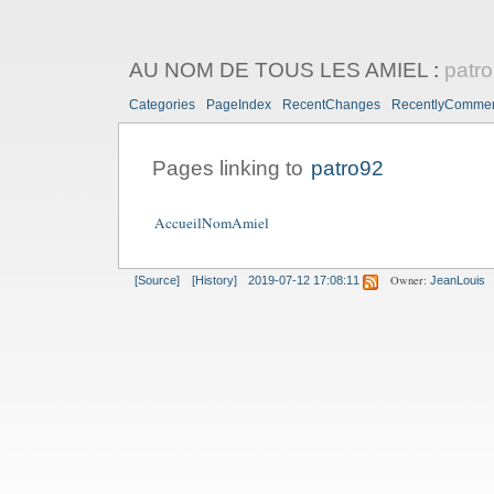
AU NOM DE TOUS LES AMIEL
:
patr
Categories
PageIndex
RecentChanges
RecentlyComme
Pages linking to
patro92
AccueilNomAmiel
Owner:
[Source]
[History]
2019-07-12 17:08:11
JeanLouis