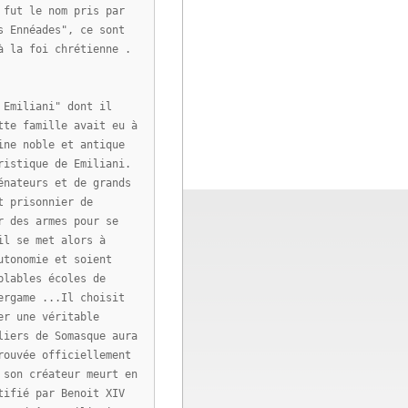
 fut le nom pris par
s Ennéades", ce sont
à la foi chrétienne .
 Emiliani" dont il
tte famille avait eu à
ine noble et antique
ristique de Emiliani.
énateurs et de grands
t prisonnier de
r des armes pour se
il se met alors à
utonomie et soient
blables écoles de
ergame ...Il choisit
er une véritable
liers de Somasque aura
rouvée officiellement
 son créateur meurt en
tifié par Benoit XIV