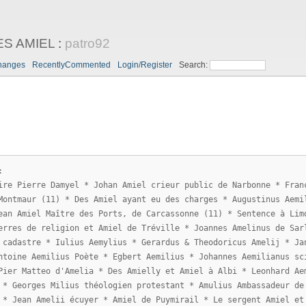
ES AMIEL
:
patro92
hanges
RecentlyCommented
Login/Register
Search:
:
ire Pierre Damyel * Johan Amiel crieur public de Narbonne * Fran
Montmaur (11) * Des Amiel ayant eu des charges * Augustinus Aemi
ean Amiel Maître des Ports, de Carcassonne (11) * Sentence à Lim
erres de religion et Amiel de Tréville * Joannes Amelinus de Sar
 cadastre * Iulius Aemylius * Gerardus & Theodoricus Amelij * Ja
ntoine Aemilius Poète * Egbert Aemilius * Johannes Aemilianus sc
Pier Matteo d'Amelia * Des Amielly et Amiel à Albi * Leonhard Ae
 * Georges Milius théologien protestant * Amulius Ambassadeur de
 * Jean Amelii écuyer * Amiel de Puymirail * Le sergent Amiel et