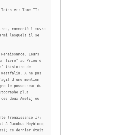
 Teissier; Tome II;
tres, commenté l'œuvre
armi lesquels il se
 Renaissance. Leurs
un livre" au Prieuré
m" (histoire de
 Westfalia. A ne pas
'agit d'une mention
gne le possesseur du
utographe plus
 ces deux Amelij ou
nte (renaissance I);
al à Jacobus Heyblocq
es); ce dernier était