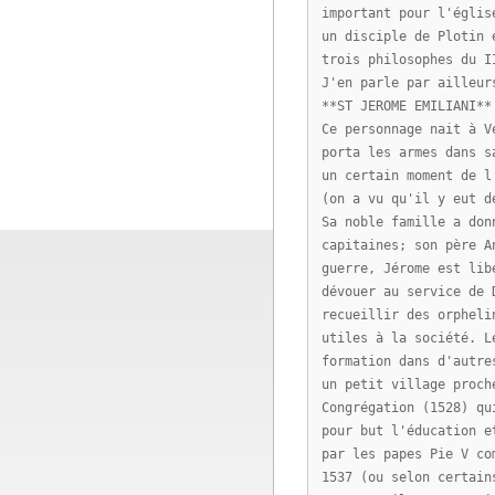
important pour l'églis
un disciple de Plotin 
trois philosophes du I
J'en parle par ailleur
**ST JEROME EMILIANI**
Ce personnage nait à V
porta les armes dans s
un certain moment de l
(on a vu qu'il y eut d
Sa noble famille a don
capitaines; son père A
guerre, Jérome est lib
dévouer au service de 
recueillir des orpheli
utiles à la société. L
formation dans d'autre
un petit village proch
Congrégation (1528) qu
pour but l'éducation e
par les papes Pie V co
1537 (ou selon certain