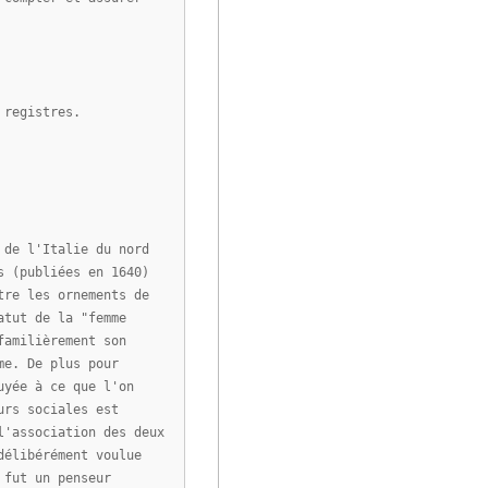
 registres.
 de l'Italie du nord
s (publiées en 1640)
tre les ornements de
atut de la "femme
familièrement son
me. De plus pour
uyée à ce que l'on
urs sociales est
l'association des deux
délibérément voulue
 fut un penseur