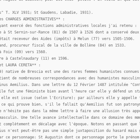
s" T. XLV 1931; St Gaudens, Labadie, 1931).
es CHARGES ADMINISTRATIVES** :
yant exercé des fonctions administratives locales j'ai retenu :
e à St Sernin-sur-Rance (81) de 1507 à 1526 dont a conservé deux
était receveur des Aides (impôts) à Melun (77) vers 1505-1506.
and, procureur fiscal de la ville de Bollène (84) en 1533.
à Foix (09) vers 1560.
re à Castelnaudary (11) en 1596.
et LAURA CERETA** :
9) native de Brescia est une des rares femmes humanistes connues
tient de nombreuses correspondances avec des humanistes masculin
inus Aemilius. Dans une lettre du 12 Février 1487 intitulée "Con
lle fut une féministe bien avant l'heure car elle y défend un st
 elle est issue (selon l'Ecriture); par ailleurs elle y appelle 
 ce qui prouve bien, s'il le fallait qu'Aemilius fut son patrony
e n'hésite pas dans la même lettre à faire une allusion très app
masculin. Une telle avance intellectuelle dans ce domaine des mœ
t complètement en décalage avec l'époque. Notons en passant que 
ius n'est peut-être pas une simple juxtaposition du hasard mais 
ar ce personnage: St Augustin dont ce personnage porte le prénom