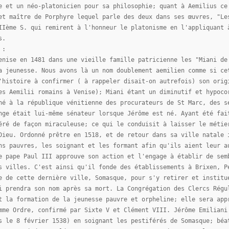
e et un néo-platonicien pour sa philosophie; quant à Aemilius ce
et maître de Porphyre lequel parle des deux dans ses œuvres, "Le
IIème S. qui remirent à l'honneur le platonisme en l'appliquant 
s.
 :
enise en 1481 dans une vieille famille patricienne les "Miani de
a jeunesse. Nous avons là un nom doublement aemilien comme si ce
'histoire à confirmer ( à rappeler disait-on autrefois) son orig
es Aemilii romains à Venise); Miani étant un diminutif et hypoco
né à la république vénitienne des procurateurs de St Marc, des s
nge était lui-même sénateur lorsque Jérôme est né. Ayant été fai
éré de façon miraculeuse; ce qui le conduisit à laisser le métie
Dieu. Ordonné prêtre en 1518, et de retour dans sa ville natale 
ns pauvres, les soignant et les formant afin qu'ils aient leur a
e pape Paul III approuve son action et l'engage à établir de sem
s villes. C'est ainsi qu'il fonde des établissements à Brixen, P
e de cette dernière ville, Somasque, pour s'y retirer et institu
i prendra son nom après sa mort. La Congrégation des Clercs Régu
t la formation de la jeunesse pauvre et orpheline; elle sera app
mme Ordre, confirmé par Sixte V et Clément VIII. Jérôme Emiliani
s le 8 février 1538) en soignant les pestiférés de Somasque; béa