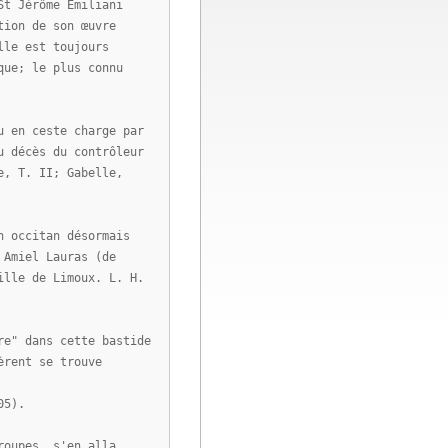
St Jérôme Emiliani
tion de son œuvre
lle est toujours
que; le plus connu
u en ceste charge par
u décès du contrôleur
e, T. II; Gabelle,
n occitan désormais
 Amiel Lauras (de
ille de Limoux. L. H.
re" dans cette bastide
èrent se trouve
05).
roupes, s'en alla