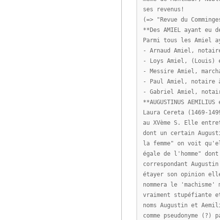
ses revenus!
(=> "Revue du Comminge
**Des AMIEL ayant eu d
Parmi tous les Amiel a
- Arnaud Amiel, notair
- Loys Amiel, (Louis) 
- Messire Amiel, march
- Paul Amiel, notaire 
- Gabriel Amiel, notai
**AUGUSTINUS AEMILIUS 
Laura Cereta (1469-149
au XVème S. Elle entre
dont un certain August
la femme" on voit qu'e
égale de l'homme" dont
correspondant Augustin
étayer son opinion ell
nommera le 'machisme' 
vraiment stupéfiante e
noms Augustin et Aemil
comme pseudonyme (?) p