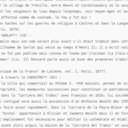
) le village de Tréville, entre Revel et Castelnaudary où le sei
nt les seigneurs du lieu depuis longtemps, voir moyen-âge) et se
 effectué comme de coutume, le feu y fut mis !
es Gaches sur les guerres de religion à Castres et dans le Langu
ris, 1879).
 SARLAT** (24) :
melin mais son nom serait plus exact s'il était traduit dans cet
tilhomme de Sarlat qui vécut au temps d'Henri II; il a écrit not
 ne fut pas publiée mais connue et louée par Cruciman (La Croix-
èmes" (Liv. II) Ronsard parle aussi en bien des premières traduc
orique de la France" de Lalanne, vol. I, Paris, 1877).
 à travers le CADASTRE** (83) :
 la ville qui comportait au XVIème S. ~450 maisons, permet de su
ropriété, les manœuvres successives pour constituer un patrimoin
 dans la "Carrièra del Trabuc" avec François en 1616; lui succèd
n contiguë sera aussi la possession d'un Anthoine Amielh dès 159
e faire assez rapidement. Dans la "Carriera de la Peyra-Blava" d
 'hostal' appartenait à Olivier et Jaumeta Amielh mais il en fur
l'emplacement fut nécessaire pour édifier la cathédrale et établ
 aient alors acquis la maison de la "Carriéra del Trabuc" et soi