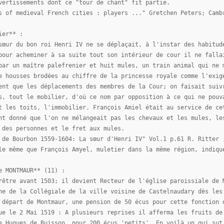
vertissements dont ce "tour de chant" fit partie.
s of medieval French cities : players ..." Gretchen Peters; Camb
ier** :
sœur du bon roi Henri IV ne se déplaçait, à l'instar des habitud
pour acheminer à sa suite tout son intérieur de cour il ne falla
par un maître palefrenier et huit mules, un train animal qui ne 
e housses brodées au chiffre de la princesse royale comme l'exig
ent que les déplacements des membres de la Cour; on faisait suiv
s, tout le mobilier, d'où ce nom par opposition à ce qui ne pouv
t les toits, l'immobilier. François Amiel était au service de ce
nt donné que l'on ne mélangeait pas les chevaux et les mules, le
 des personnes et le fret aux mules.
 de Bourbon 1559-1604: La sœur d'Henri IV" Vol.1 p.61 R. Ritter 
le même que François Amyel, muletier dans la même région, indiqu
e MONTMAUR** (11) :
rêtre avant 1503; il devient Recteur de l'église paroissiale de 
ne de la Collégiale de la ville voisine de Castelnaudary dès les
 départ de Montmaur, une pension de 50 écus pour cette fonction 
ue le 2 Mai 1519 : A plusieurs reprises il afferma les fruits de
e Hugues de Buisson, pour 200 écus 'petits'. En voilà un qui sut