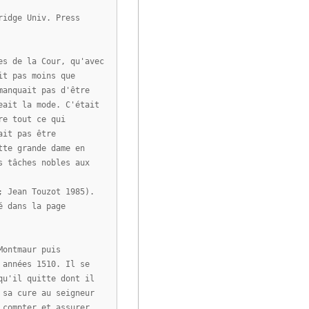
ridge Univ. Press
es de la Cour, qu'avec
it pas moins que
manquait pas d'être
eait la mode. C'était
re tout ce qui
ait pas être
tte grande dame en
s tâches nobles aux
; Jean Touzot 1985).
é dans la page
Montmaur puis
 années 1510. Il se
qu'il quitte dont il
 sa cure au seigneur
 compter et assurer