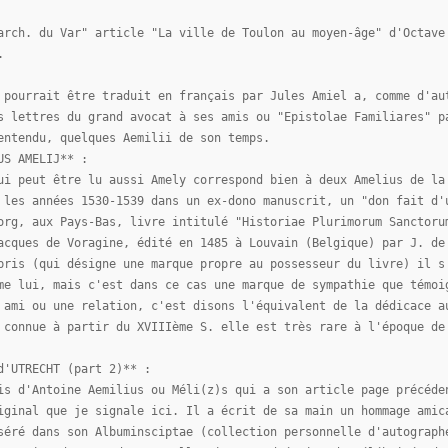
arch. du Var" article "La ville de Toulon au moyen-âge" d'Octave
.
 pourrait être traduit en français par Jules Amiel a, comme d'au
s lettres du grand avocat à ses amis ou "Epistolae Familiares" p
entendu, quelques Aemilii de son temps.
US AMELIJ** :
ui peut être lu aussi Amely correspond bien à deux Amelius de la
 les années 1530-1539 dans un ex-dono manuscrit, un "don fait d'
org, aux Pays-Bas, livre intitulé "Historiae Plurimorum Sanctoru
acques de Voragine, édité en 1485 à Louvain (Belgique) par J. de
bris (qui désigne une marque propre au possesseur du livre) il s
me lui, mais c'est dans ce cas une marque de sympathie que témoi
 ami ou une relation, c'est disons l'équivalent de la dédicace a
 connue à partir du XVIIIème S. elle est très rare à l'époque de
d'UTRECHT (part 2)** :
is d'Antoine Aemilius ou Méli(z)s qui a son article page précéde
iginal que je signale ici. Il a écrit de sa main un hommage amic
séré dans son Albuminsciptae (collection personnelle d'autograph