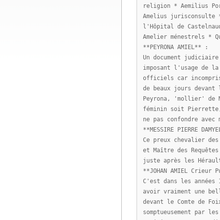
religion * Aemilius Po
Amelius jurisconsulte 
l'Hôpital de Castelnau
Amelier ménestrels * Q
**PEYRONA AMIEL** :
Un document judiciaire
imposant l'usage de la
officiels car incompri
de beaux jours devant 
Peyrona, 'mollier' de 
féminin soit Pierrette
ne pas confondre avec 
**MESSIRE PIERRE DAMYE
Ce preux chevalier des
et Maître des Requêtes
juste après les Héraul
**JOHAN AMIEL Crieur P
C'est dans les années 
avoir vraiment une bel
devant le Comte de Foi
somptueusement par les