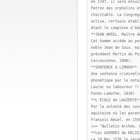
en 1747, il sera ensui
Patron des orphelins e
charitable. La Congrég
active, certains établ
étant le complexe d'éd
**JEAN AMIEL, Maître d
Cet homme accède au po
noble Jean de Saix, ma
précédent Martin du Po
Carcassonne, 1906).
**SENTENCE à LIMOUX** 
Une sentence criminell
phonétique par le nota
Laurac ou laboureur ?)
Fonds-Lamothe, 1838)
**L'ECOLE de LAUZERTE*
Par la volonté des con
aquitaine où les paren
François Amiel, en 155
(=> "Bulletin Archéo. 
**Les GUERRES de RELIG
Le 29 Mai 1576 le seig