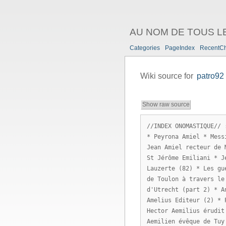
AU NOM DE TOUS L
Categories
PageIndex
RecentC
Wiki source for
patro92
Show raw source
//INDEX ONOMASTIQUE// 
* Peyrona Amiel * Mess
Jean Amiel recteur de 
St Jérôme Emiliani * J
Lauzerte (82) * Les gu
de Toulon à travers le
d'Utrecht (part 2) * A
Amelius Editeur (2) * 
Hector Aemilius érudit
Aemilien évêque de Tuy