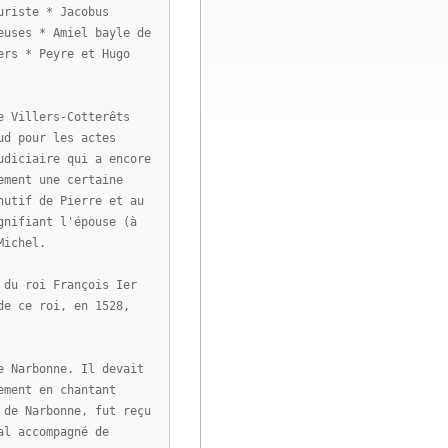
uriste * Jacobus
euses * Amiel bayle de
ers * Peyre et Hugo
e Villers-Cotterêts
ud pour les actes
udiciaire qui a encore
ement une certaine
nutif de Pierre et au
gnifiant l'épouse (à
Michel.
 du roi François Ier
de ce roi, en 1528,
e Narbonne. Il devait
ement en chantant
 de Narbonne, fut reçu
al accompagné de