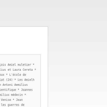
çois Amiel muletier *
lius et Laura Cereta *
oux * L'école de
lat (24) * Les Amielh
n Antoni Aemilius
ientifique * Joannes
milius médecin *
 Venise * Jean
 les guerres de