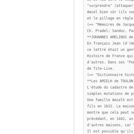
"surprendre" (attaquer
Amiel bien sûr (ils so
et le pillage en règle
(=> "Mémoires de Jacqu
Ch. Pradel; Sandoz, Pa
**JOHANNES AMELINUS de
En français Jean (d')A
ce lettré était un gen
Histoire de France qui
d'autres. Dans ses "Po
de Tite-Live.
(=> "Dictionnaire hist
**Les AMIELH de TOULON
L'étude du cadastre de
simples mutations de p
Une famille Amielh est
fils en 1632. La maiso
montre que cela peut s
précédant, en 1442, un
d'autres maisons, car 
Il est possible qu'ils