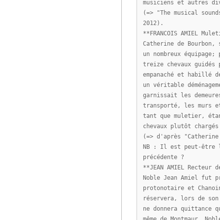
musiciens et autres di
(=> "The musical sound
2012).
**FRANCOIS AMIEL Mulet
Catherine de Bourbon, 
un nombreux équipage; 
treize chevaux guidés 
empanaché et habillé d
un véritable déménagem
garnissait les demeure
transporté, les murs e
tant que muletier, éta
chevaux plutôt chargés
(=> d'après "Catherine
NB : Il est peut-être 
précédente ?
**JEAN AMIEL Recteur d
Noble Jean Amiel fut p
protonotaire et Chanoi
réservera, lors de son
ne donnera quittance q
même de Montmaur, Nobl