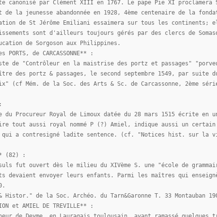
te canonisé par Clément XIII en 1767. Le pape Pie XI proclamera 
t de la jeunesse abandonnée en 1928, 4ème centenaire de la fonda
ation de St Jérôme Emiliani essaimera sur tous les continents; e
issements sont d'ailleurs toujours gérés par des clercs de Somas
ucation de Sorgoson aux Philippines.
es PORTS, de CARCASSONNE** :
ste de "Contrôleur en la maistrise des portz et passages" "porve
ître des portz & passages, le second septembre 1549, par suite d
ix" (cf Mém. de la Soc. des Arts & Sc. de Carcassonne, 2ème séri
:
e du Procureur Royal de Limoux datée du 28 mars 1515 écrite en u
ire tout aussi royal nommé P (?) Amiel, indique aussi un certain
 qui a contresigné ladite sentence. (cf. "Notices hist. sur la v
* (82) :
suls fut ouvert dès le milieu du XIVème S. une "école de grammai
ts devaient envoyer leurs enfants. Parmi les maîtres qui enseign
0.
& Histor." de la Soc. Archéo. du Tarn&Garonne T. 33 Montauban 19
ION et AMIEL DE TREVILLE** :
neur de Deyme, en Lauragais toulousain, ayant ramassé quelques t