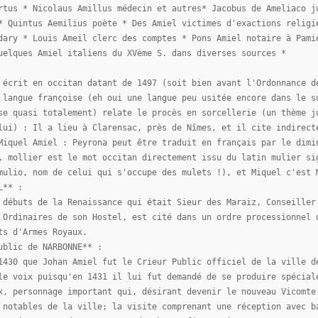
rtus * Nicolaus Amillus médecin et autres* Jacobus de Ameliaco j
* Quintus Aemilius poète * Des Amiel victimes d'exactions religi
dary * Louis Ameil clerc des comptes * Pons Amiel notaire à Pami
uelques Amiel italiens du XVème S. dans diverses sources *
 écrit en occitan datant de 1497 (soit bien avant l'Ordonnance d
 langue françoise (eh oui une langue peu usitée encore dans le s
se quasi totalement) relate le procès en sorcellerie (un thème j
lui) : Il a lieu à Clarensac, près de Nîmes, et il cite indirect
Miquel Amiel : Peyrona peut être traduit en français par le dimi
, mollier est le mot occitan directement issu du latin mulier si
mulio, nom de celui qui s'occupe des mulets !), et Miquel c'est 
L** :
 débuts de la Renaissance qui était Sieur des Maraiz, Conseiller
 Ordinaires de son Hostel, est cité dans un ordre processionnel 
ts d'Armes Royaux.
ublic de NARBONNE** :
1430 que Johan Amiel fut le Crieur Public officiel de la ville d
le voix puisqu'en 1431 il lui fut demandé de se produire spécial
x, personnage important qui, désirant devenir le nouveau Vicomte
 notables de la ville; la visite comprenant une réception avec b