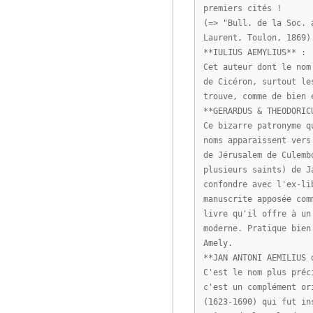
premiers cités !
(=> "Bull. de la Soc. 
Laurent, Toulon, 1869)
**IULIUS AEMYLIUS** :
Cet auteur dont le nom
de Cicéron, surtout le
trouve, comme de bien 
**GERARDUS & THEODORIC
Ce bizarre patronyme q
noms apparaissent vers
de Jérusalem de Culemb
plusieurs saints) de J
confondre avec l'ex-li
manuscrite apposée com
livre qu'il offre à un
moderne. Pratique bien
Amely.
**JAN ANTONI AEMILIUS 
C'est le nom plus préc
c'est un complément or
(1623-1690) qui fut in