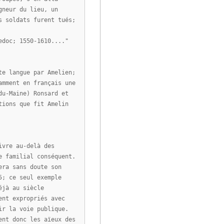
gneur du lieu, un
s soldats furent tués;
edoc; 1550-1610...."
te langue par Amelien;
amment en français une
du-Maine) Ronsard et
tions que fit Amelin
ivre au-delà des
e familial conséquent.
era sans doute son
5; ce seul exemple
éjà au siècle
ent expropriés avec
ir la voie publique.
ent donc les aïeux des