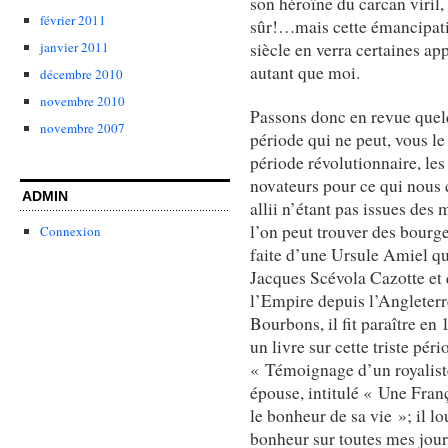
son héroïne du carcan viril,
février 2011
sûr!…mais cette émancipat
janvier 2011
siècle en verra certaines a
autant que moi.
décembre 2010
novembre 2010
Passons donc en revue quelq
novembre 2007
période qui ne peut, vous l
période révolutionnaire, le
novateurs pour ce qui nous
ADMIN
allii n’étant pas issues des
l’on peut trouver des bourg
Connexion
faite d’une Ursule Amiel q
Jacques Scévola Cazotte et q
l’Empire depuis l’Angleterr
Bourbons, il fit paraître en
un livre sur cette triste pér
« Témoignage d’un royaliste
épouse, intitulé « Une Franç
le bonheur de sa vie »; il lo
bonheur sur toutes mes jour