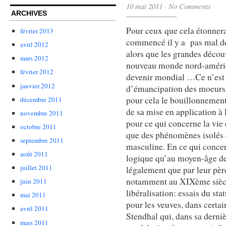
10 mai 2011
·
No Comments
ARCHIVES
Pour ceux que cela étonnerai
février 2013
commencé il y a pas mal de
avril 2012
alors que les grandes déco
mars 2012
nouveau monde nord-améric
février 2012
devenir mondial …Ce n’est 
janvier 2012
d’émancipation des moeurs, 
pour cela le bouillonnement 
décembre 2011
de sa mise en application à
novembre 2011
pour ce qui concerne la vie
octobre 2011
que des phénomènes isolés c
septembre 2011
masculine. En ce qui concer
août 2011
logique qu’au moyen-âge de v
juillet 2011
légalement que par leur père
notamment au XIXème siècle
juin 2011
libéralisation: essais du st
mai 2011
pour les veuves, dans certa
avril 2011
Stendhal qui, dans sa derniè
mars 2011