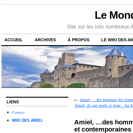
Le Mon
Site sur les très nombreux
ACCUEIL
ARCHIVES
À PROPOS
LE WIKI DES A
←
Amiel, …des hommes,des femm
LIENS
Amiel; ils ont porté ce nom : Au
Contact
WIKI DES AMIEL
Amiel, …des hom
et contemporaines