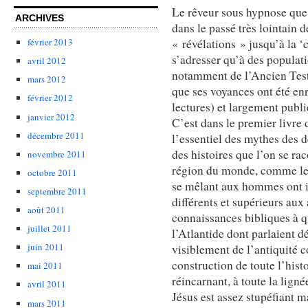
Le rêveur sous hypnose que
ARCHIVES
dans le passé très lointain d
« révélations » jusqu’à la ‘
février 2013
s’adresser qu’à des populat
avril 2012
notamment de l’Ancien Testa
mars 2012
que ses voyances ont été en
février 2012
lectures) et largement pub
janvier 2012
C’est dans le premier livre 
décembre 2011
l’essentiel des mythes des 
des histoires que l’on se ra
novembre 2011
région du monde, comme le 
octobre 2011
se mêlant aux hommes ont in
septembre 2011
différents et supérieurs aux 
août 2011
connaissances bibliques à 
juillet 2011
l’Atlantide dont parlaient 
juin 2011
visiblement de l’antiquité 
construction de toute l’histo
mai 2011
réincarnant, à toute la lign
avril 2011
Jésus est assez stupéfiant 
mars 2011