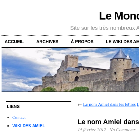
Le Mon
Site sur les très nombreux
ACCUEIL
ARCHIVES
À PROPOS
LE WIKI DES A
←
Le nom Amiel dans les lettres
L
LIENS
Contact
Le nom Amiel dans l
WIKI DES AMIEL
14 février 2012
·
No Comments