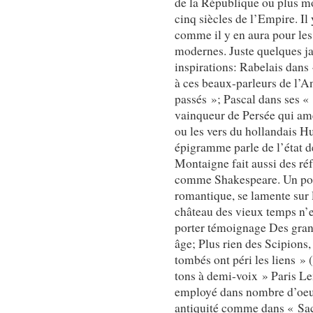
de la République ou plus m
cinq siècles de l’Empire. Il
comme il y en aura pour les
modernes. Juste quelques ja
inspirations: Rabelais dans
à ces beaux-parleurs de l’A
passés »; Pascal dans ses «
vainqueur de Persée qui ame
ou les vers du hollandais H
épigramme parle de l’état 
Montaigne fait aussi des ré
comme Shakespeare. Un poè
romantique, se lamente sur l
château des vieux temps n’e
porter témoignage Des gran
âge; Plus rien des Scipion
tombés ont péri les liens »
tons à demi-voix » Paris L
employé dans nombre d’oeuv
antiquité comme dans « Sa