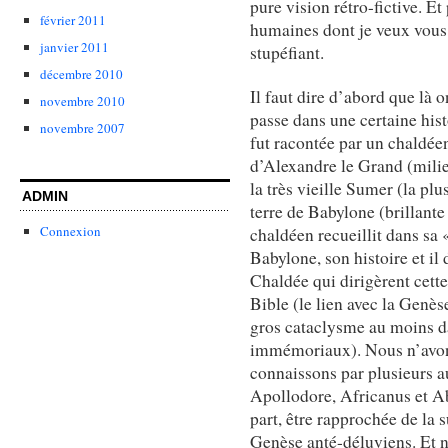
pure vision rétro-fictive. E
février 2011
humaines dont je veux vous p
janvier 2011
stupéfiant.
décembre 2010
Il faut dire d’abord que là o
novembre 2010
passe dans une certaine hist
novembre 2007
fut racontée par un chaldée
d’Alexandre le Grand (milie
la très vieille Sumer (la plus
ADMIN
terre de Babylone (brillante
Connexion
chaldéen recueillit dans sa 
Babylone, son histoire et il
Chaldée qui dirigèrent cette
Bible (le lien avec la Genès
gros cataclysme au moins d
immémoriaux). Nous n’avons
connaissons par plusieurs au
Apollodore, Africanus et Aby
part, être rapprochée de la
Genèse anté-déluviens. Et