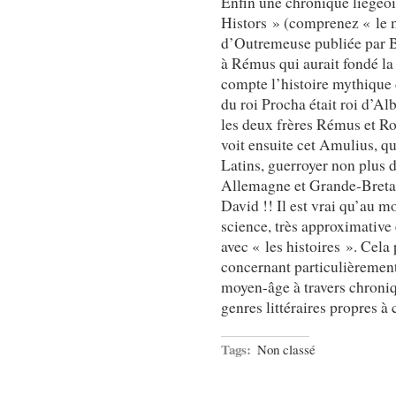
Enfin une chronique liégeo
Histors » (comprenez « le mi
d’Outremeuse publiée par B
à Rémus qui aurait fondé la
compte l’histoire mythique 
du roi Procha était roi d’Al
les deux frères Rémus et Rom
voit ensuite cet Amulius, qu
Latins, guerroyer non plus 
Allemagne et Grande-Bretag
David !! Il est vrai qu’au m
science, très approximative 
avec « les histoires ». Cela 
concernant particulièrement 
moyen-âge à travers chroniq
genres littéraires propres à
Tags:
Non classé