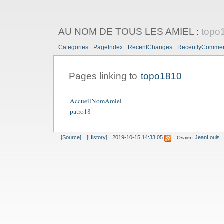
AU NOM DE TOUS LES AMIEL
:
topo
Categories
PageIndex
RecentChanges
RecentlyComme
Pages linking to
topo1810
AccueilNomAmiel
patro18
Owner:
[Source]
[History]
2019-10-15 14:33:05
JeanLouis