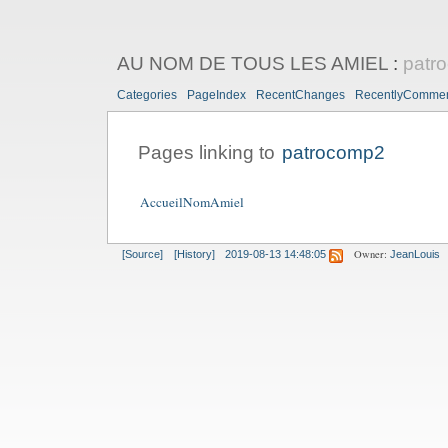
AU NOM DE TOUS LES AMIEL
:
patr
Categories
PageIndex
RecentChanges
RecentlyComme
Pages linking to
patrocomp2
AccueilNomAmiel
Owner:
[Source]
[History]
2019-08-13 14:48:05
JeanLouis