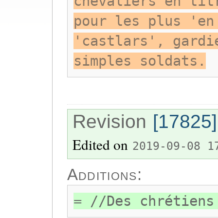
chevaliers en tit
pour les plus 'en
'castlars', gardi
simples soldats.
Revision
[17825]
Edited on
2019-09-08 1
Additions:
= //Des chrétiens