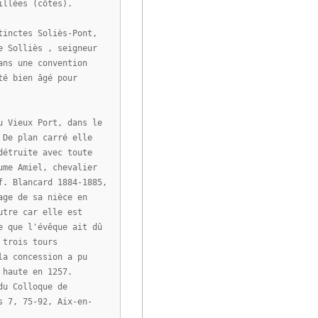
illées (côtes).
tinctes Soliès-Pont,
e Solliès , seigneur
ans une convention
té bien âgé pour
u Vieux Port, dans le
 De plan carré elle
détruite avec toute
ume Amiel, chevalier
f. Blancard 1884-1885,
age de sa nièce en
utre car elle est
e que l'évêque ait dû
 trois tours
la concession a pu
 haute en 1257.
du Colloque de
s 7, 75-92, Aix-en-