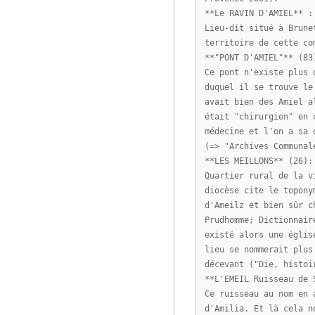
**Le RAVIN D'AMIEL** :
Lieu-dit situé à Brune
territoire de cette co
**"PONT D'AMIEL"** (83
Ce pont n'existe plus 
duquel il se trouve le
avait bien des Amiel a
était "chirurgien" en 
médecine et l'on a sa 
(=> "Archives Communal
**LES MEILLONS** (26):
Quartier rural de la v
diocèse cite le topony
d'Ameilz et bien sûr c
Prudhomme; Dictionnair
existé alors une églis
lieu se nommerait plus
décevant ("Die, histoi
**L'EMEIL Ruisseau de 
Ce ruisseau au nom en 
d'Amilia. Et là cela n