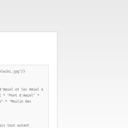
elwiki.jpg"}}
d'Amiel et les Amiel à
l * "Pont d'Amiel" *
e" * "Moulin des
ais tout autant