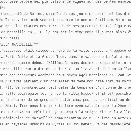
toponymie propre aux plantations de vignes sur des pentes ensole
3):
 communauté de Soliès, divisée de nos jours en trois entités dis
ès-Toucas. Les archives ont conservé le nom de Guillaume Amiel d
ve dans les chartes dès 1055. Un de ses successeurs (?) figure d
 de Marseille en 1116: le nom est le même mais il aurait alors é
quoi pas!).
MIEL" (MARSEILLE)**:
s disparue, était située au nord de la ville close, à l'opposé d
la Porte Galle et la Grosse Tour, dans le vallon de la Joliette.
nciennes encore debout (XIIIème S. sans doute) lorsque elle fut 
e Marseille, sur ordre de Louis XIV. On l'a attribué à un Guilla
page des seigneurs occitans haut moyen-âge) mentionné en 1248 (c
is d'autres parlent d'un chevalier du même nom cité lors du mari
4, 72). Sa construction peut dater du temps de l'un comme de l'a
la ville épiscopale (et non de la ville basse) et il est possibl
ns financiers de seigneurs non cléricaux pour la construction de
ur Amiel. Très possible pour la 1ère éventualité; pour la 2ème, 
les Ier d'Anjou, celui-ci ayant acquis la seigneurie de la ville
s médiévales de Marseille" communication de M. Bouiron in Actes 
es et paysages urbains de Gyptis au Roi René"; Etudes Massaliote