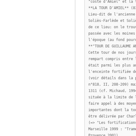
"coste d'Amiel" et la 
**LA TOUR D'AMIEL** (8
Lieu-dit de l'ancienne
Soliès-Farlède et Soli
de ce lieu: on le trou
passée avec les moines
l'époque (au fond pour
**"TOUR DE GUILLAUME A
Cette tour de nos jour
rempart compris entre 
était parmi les plus a
l'enceinte fortifiée d
(voir détails dans la 
n°818, II, 208-209) ma
1311 (cf. Michaud, 199
située à la limite de 
faire appel à des moye
importantes dont la to
être délivrée par Char
(=> "Les fortification
Marseille 1999 : "Tram
Provence 2001).