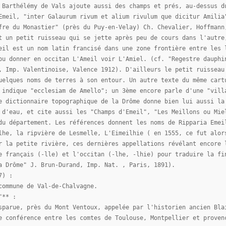
 Barthélémy de Vals ajoute aussi des champs et prés, au-dessus d
Emeil, "inter Galaurum rivum et alium rivulum que dicitur Amilia
fre du Monastier" (près du Puy-en-Velay) Ch. Chevalier, Hoffmann
t un petit ruisseau qui se jette après peu de cours dans l'autre
eil est un nom latin francisé dans une zone frontière entre les 
pu donner en occitan L'Ameil voir L'Amiel. (cf. "Regestre dauphi
, Imp. Valentinoise, Valence 1912). D'ailleurs le petit ruisseau
uelques noms de terres à son entour. Un autre texte du même cart
 indique "ecclesiam de Amello"; un 3ème encore parle d'une "vill
e dictionnaire topographique de la Drôme donne bien lui aussi la
 d'eau, et cite aussi les "Champs d'Emeil", "Les Meillons ou Mie
du département. Les références donnent les noms de Ripparia Emei
lhe, la ripvière de Lesmelle, L'Eimeilhie ( en 1555, ce fut alor
r la petite rivière, ces dernières appellations révélant encore 
e français (-lle) et l'occitan (-lhe, -lhie) pour traduire la fi
a Drôme" J. Brun-Durand, Imp. Nat. , Paris, 1891).
7) :
commune de Val-de-Chalvagne.
"** :
sparue, près du Mont Ventoux, appelée par l'historien ancien Bla
e conférence entre les comtes de Toulouse, Montpellier et proven