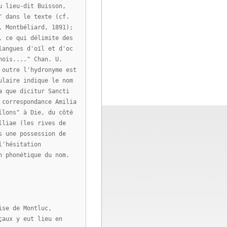
u lieu-dit Buisson,
" dans le texte (cf.
, Montbéliard, 1891);
, ce qui délimite des
langues d'oïl et d'oc
nois...." Chan. U.
 outre l'hydronyme est
ulaire indique le nom
a que dicitur Sancti
 correspondance Amilia
llons" à Die, du côté
lliae (les rives de
s une possession de
l'hésitation
n phonétique du nom.
ise de Montluc,
çaux y eut lieu en