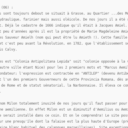
 (06) :
s sont toujours debout se situait à Grasse, au Quartier ...des M
ydraulique, farinier mais aussi oléicole. De nos jours il a été 
t. Déjà le cadastre de 1666 indique qu'il était à Jacques Amiel.
t peu d'années après il est la propriété de Marie Magdeleine Ami
es Sauveur Amielh (nom qui peut être lu Amieth !). Cette famille
et c'est peu avant la Révolution, en 1782, que l'établissement s
is Calvy.
es est "Colonia Antipolitana Lepida" soit "colonie opposée à la 
autre ville étant Nice) pour les 2 premiers mots et "Marcus Aemi
ondateur; l'expression est contractée en "ANTILEP" (devenu Antib
t l'un des premiers Gouverneurs de cette Provincia Romana, dès a
 de Rome et de statut sénatorial, la Narbonnaise. Il éleva ce co
.
nom Milon totalement inusité de nos jours qu'il faut passer pour
ne aemilienne. En effet Milon est un diminutif d'Aemilius ou Aem
e serait installé dans ce coin. Et on le comprendra! Le site pos
ur une presqu'île dont la falaise est la plus haute d'Europe (pr
aire blanc habituel des calanques marseillaises). Site exception