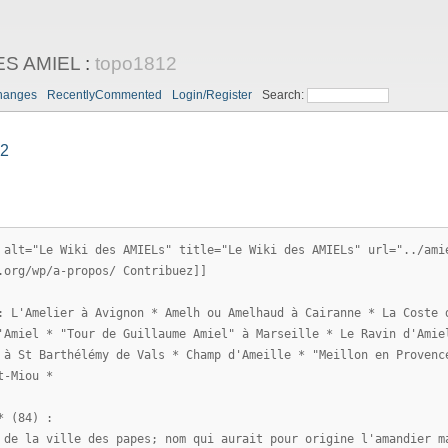
ES AMIEL
:
topo1812
hanges
RecentlyCommented
Login/Register
Search:
12
 alt="Le Wiki des AMIELs" title="Le Wiki des AMIELs" url="../ami
.org/wp/a-propos/ Contribuez]]
: L'Amelier à Avignon * Amelh ou Amelhaud à Cairanne * La Coste 
'Amiel * "Tour de Guillaume Amiel" à Marseille * Le Ravin d'Amie
 à St Barthélémy de Vals * Champ d'Ameille * "Meillon en Provenc
t-Miou *
* (84) :
 de la ville des papes; nom qui aurait pour origine l'amandier m