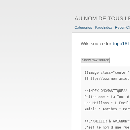
AU NOM DE TOUS L
Categories
PageIndex
RecentC
Wiki source for
topo18
Show raw source
{{image class="center"
[[http://www.nom-amiel
//INDEX ONOMASTIQUE// 
Pelissanne * La Tour d
Les Meillons * L'Emeil
Amiel" * Antibes * Por
**L'AMELIER à AVIGNON*
C'est le nom d'une rue