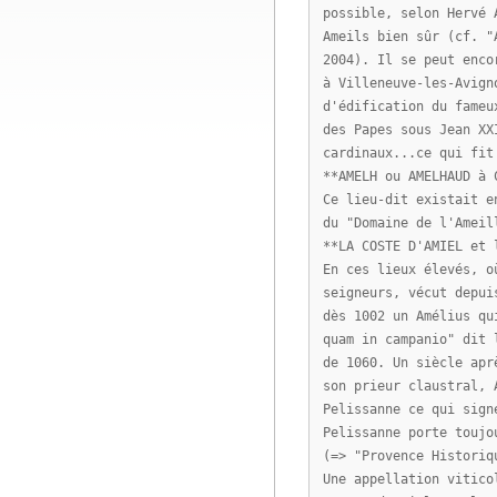
possible, selon Hervé 
Ameils bien sûr (cf. "
2004). Il se peut enco
à Villeneuve-les-Avign
d'édification du fameu
des Papes sous Jean XX
cardinaux...ce qui fit
**AMELH ou AMELHAUD à 
Ce lieu-dit existait e
du "Domaine de l'Ameil
**LA COSTE D'AMIEL et 
En ces lieux élevés, o
seigneurs, vécut depui
dès 1002 un Amélius qu
quam in campanio" dit 
de 1060. Un siècle apr
son prieur claustral, 
Pelissanne ce qui sign
Pelissanne porte toujo
(=> "Provence Historiq
Une appellation vitico