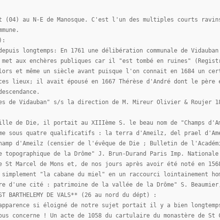
t (04) au N-E de Manosque. C'est l'un des multiples courts ravin
mmune.
):
depuis longtemps: En 1761 une délibération communale de Vidauban
 met aux enchères publiques car il "est tombé en ruines" (Regist
lors et même un siècle avant puisque l'on connait en 1684 un cer
ces lieux; il avait épousé en 1667 Thérèse d'André dont le père 
descendance.
es de Vidauban" s/s la direction de M. Mireur Olivier & Roujer 1
ille de Die, il portait au XIIIème S. le beau nom de "Champs d'A
me sous quatre qualificatifs : la terra d'Ameilz, del prael d'Am
hamp d'Ameilz (censier de l'évêque de Die ; Bulletin de l'Académ
e topographique de la Drôme" J. Brun-Durand Paris Imp. Nationale
e St Marcel de Mons et, de nos jours après avoir été noté en 156
 simplement "la cabane du miel" en un raccourci lointainement ho
re d'une cité : patrimoine de la vallée de la Drôme" S. Beaumier
ST BARTHELEMY DE VALS** (26 au nord du dépt) :
apparence si éloigné de notre sujet portait il y a bien longtemp
ous concerne ! Un acte de 1058 du cartulaire du monastère de St 