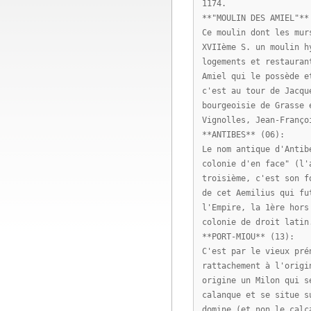
1174.
**"MOULIN DES AMIEL"**
Ce moulin dont les mur
XVIIème S. un moulin h
logements et restauran
Amiel qui le possède e
c'est au tour de Jacqu
bourgeoisie de Grasse 
Vignolles, Jean-Franço
**ANTIBES** (06):
Le nom antique d'Antib
colonie d'en face" (l'
troisième, c'est son f
de cet Aemilius qui fu
l'Empire, la 1ère hors
colonie de droit latin
**PORT-MIOU** (13):
C'est par le vieux pré
rattachement à l'origi
origine un Milon qui s
calanque et se situe s
domine (et non le calc