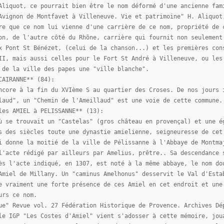
Aliquot, ce pourrait bien être le nom déformé d'une ancienne fam
Avignon de Montfavet à Villeneuve. Vie et patrimoine" H. Aliquot
re que ce nom lui vienne d'une carrière de ce nom, propriété de 
on, de l'autre côté du Rhône, carrière qui fournit non seulement
x Pont St Bénézet, (celui de la chanson...) et les premières con
II, mais aussi celles pour le Fort St André à Villeneuve, ou les
 de la ville des papes une "ville blanche".
CAIRANNE** (84):
ncore à la fin du XVIème S au quartier des Croses. De nos jours 
laud", un "Chemin de l'Ameillaud" est une voie de cette commune.
les AMIEL à PELISSANNE** (13):
ù se trouvait un "Castelas" (gros château en provençal) et une é
s des siècles toute une dynastie amielienne, seigneuresse de cet
i donne la moitié de la ville de Pélissanne à l'Abbaye de Montma
l'acte rédigé par ailleurs par Amelius, prêtre.. Sa descendance 
ès l'acte indiqué, en 1307, est noté à la même abbaye, le nom do
Amiel de Millany. Un "caminus Amelhonus" desservit le Val d'Esta
e vraiment une forte présence de ces Amiel en cet endroit et une
urs ce nom.
ue" Revue vol. 27 Fédération Historique de Provence. Archives Dé
le IGP "Les Costes d'Amiel" vient s'adosser à cette mémoire, jou