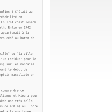
oulins ! C'était au
réhabilité en
 En 1714 c'est Joseph
elh. Enfin en 1742
 appartenait à la
era cédé au baron de
ville" ou "la ville-
lius Lepidus" pour le
es) sur les monnaies
vant le début de
mptoir massaliote en
 comprendre ce
ilianus et Miou a pour
sède une très belle
ès de 400 m) où l'ocre
nel à la vue large