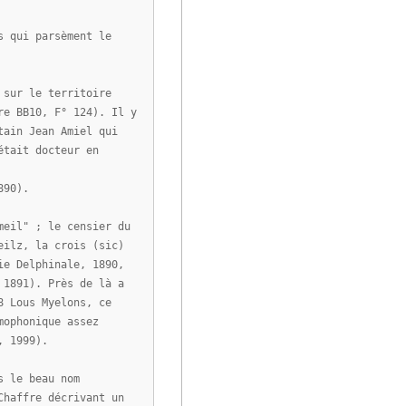
s qui parsèment le
 sur le territoire
re BB10, F° 124). Il y
tain Jean Amiel qui
était docteur en
890).
meil" ; le censier du
eilz, la crois (sic)
ie Delphinale, 1890,
 1891). Près de là a
8 Lous Myelons, ce
mophonique assez
, 1999).
s le beau nom
Chaffre décrivant un