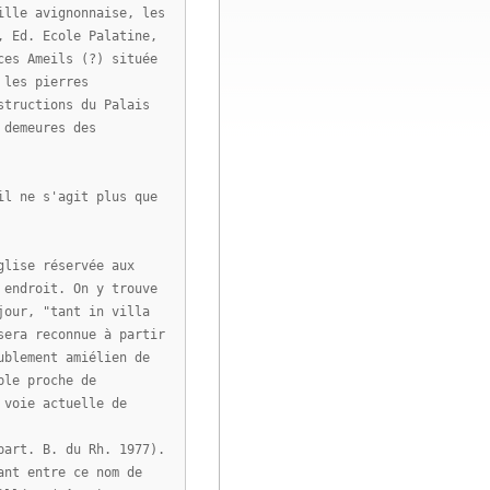
ille avignonnaise, les
, Ed. Ecole Palatine,
ces Ameils (?) située
 les pierres
structions du Palais
 demeures des
il ne s'agit plus que
glise réservée aux
 endroit. On y trouve
jour, "tant in villa
sera reconnue à partir
ublement amiélien de
ble proche de
 voie actuelle de
part. B. du Rh. 1977).
ant entre ce nom de