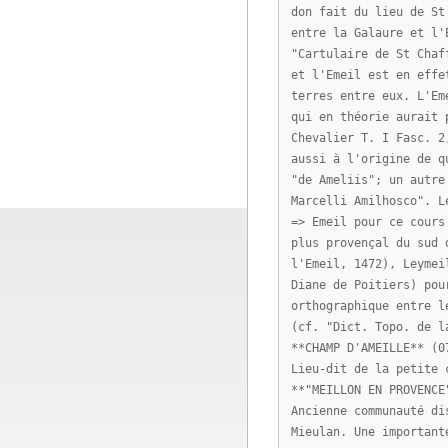
don fait du lieu de St
entre la Galaure et l'
"Cartulaire de St Chaf
et l'Emeil est en effe
terres entre eux. L'Em
qui en théorie aurait 
Chevalier T. I Fasc. 2
aussi à l'origine de q
"de Ameliis"; un autre
Marcelli Amilhosco". L
=> Emeil pour ce cours
plus provençal du sud 
l'Emeil, 1472), Leymei
Diane de Poitiers) pou
orthographique entre l
(cf. "Dict. Topo. de l
**CHAMP D'AMEILLE** (0
Lieu-dit de la petite 
**"MEILLON EN PROVENCE
Ancienne communauté di
Mieulan. Une important