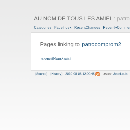
AU NOM DE TOUS LES AMIEL
:
patr
Categories
PageIndex
RecentChanges
RecentlyComme
Pages linking to
patrocomprom2
AccueilNomAmiel
Owner:
[Source]
[History]
2019-08-06 12:00:45
JeanLouis