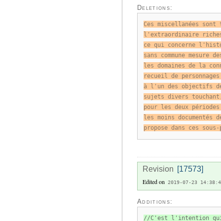
Deletions:
Ces miscellanées sont 
l'extraordinaire riche
ce qui concerne l'hist
sans commune mesure de
les domaines de la con
recueil de personnages
à l'un des objectifs d
sujets divers touchant
pour les deux périodes
les moins documentés d
propose dans ces sous-
Revision
[17573]
Edited on
2019-07-23 14:38:4
Additions:
//C'est l'intention qu