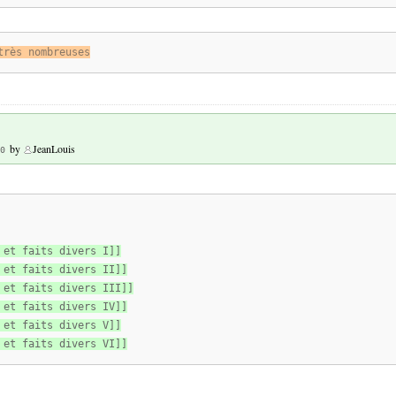
très nombreuses
by
JeanLouis
0
 et faits divers I]]
 et faits divers II]]
 et faits divers III]]
 et faits divers IV]]
 et faits divers V]]
 et faits divers VI]]