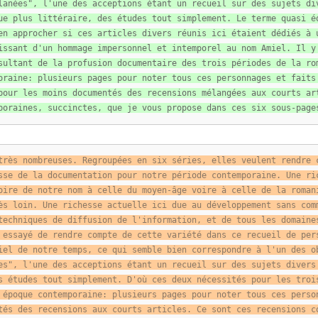
lanées", l'une des acceptions étant un recueil sur des sujets di
ue plus littéraire, des études tout simplement. Le terme quasi é
en approcher si ces articles divers réunis ici étaient dédiés à 
issant d'un hommage impersonnel et intemporel au nom Amiel. Il y
sultant de la profusion documentaire des trois périodes de la ro
oraine: plusieurs pages pour noter tous ces personnages et faits
pour les moins documentés des recensions mélangées aux courts ar
poraines, succinctes, que je vous propose dans ces six sous-page
très nombreuses. Regroupées en six séries, elles veulent rendre 
sse de la documentation pour notre période contemporaine. Une ri
oire de notre nom à celle du moyen-âge voire à celle de la roman
ès loin. Une richesse actuelle ici due au développement sans com
techniques de diffusion de l'information, et de tous les domaine
 essayé de rendre compte de cette variété dans ce recueil de per
iel de notre temps, ce qui semble bien correspondre à l'un des o
es", l'une des acceptions étant un recueil sur des sujets divers
s études tout simplement. D'où ces deux nécessités pour les troi
 époque contemporaine: plusieurs pages pour noter tous ces perso
tés des recensions aux courts articles. Ce sont ces recensions c