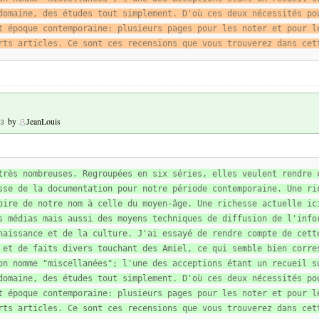
domaine, des études tout simplement. D'où ces deux nécessités po
t époque contemporaine: plusieurs pages pour les noter et pour l
rts articles. Ce sont ces recensions que vous trouverez dans cet
by
JeanLouis
3
très nombreuses. Regroupées en six séries, elles veulent rendre 
sse de la documentation pour notre période contemporaine. Une ri
oire de notre nom à celle du moyen-âge. Une richesse actuelle ic
s médias mais aussi des moyens techniques de diffusion de l'info
naissance et de la culture. J'ai essayé de rendre compte de cett
 et de faits divers touchant des Amiel, ce qui semble bien corre
on nomme "miscellanées"; l'une des acceptions étant un recueil s
domaine, des études tout simplement. D'où ces deux nécessités po
t époque contemporaine: plusieurs pages pour les noter et pour l
rts articles. Ce sont ces recensions que vous trouverez dans cet