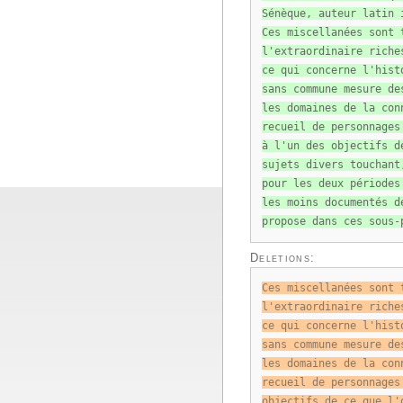
Sénèque, auteur latin 
Ces miscellanées sont 
l'extraordinaire riche
ce qui concerne l'hist
sans commune mesure de
les domaines de la con
recueil de personnages
à l'un des objectifs d
sujets divers touchant
pour les deux périodes
les moins documentés d
propose dans ces sous-
Deletions:
Ces miscellanées sont 
l'extraordinaire riche
ce qui concerne l'hist
sans commune mesure de
les domaines de la con
recueil de personnages
objectifs de ce que l'