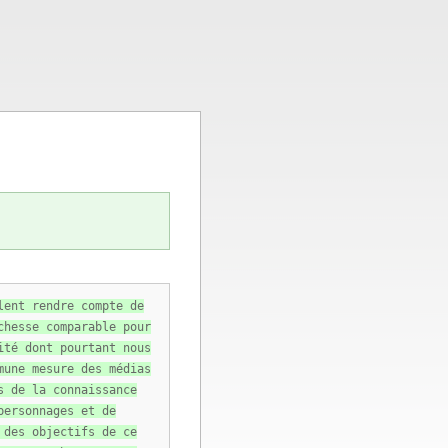
lent rendre compte de
chesse comparable pour
ité dont pourtant nous
mune mesure des médias
s de la connaissance
personnages et de
 des objectifs de ce