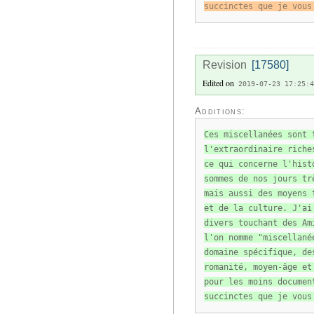
succinctes que je vous
Revision
[17580]
Edited on
2019-07-23 17:25:4
Additions:
Ces miscellanées sont 
l'extraordinaire riche
ce qui concerne l'hist
sommes de nos jours tr
mais aussi des moyens 
et de la culture. J'ai
divers touchant des Am
l'on nomme "miscellané
domaine spécifique, de
romanité, moyen-âge et
pour les moins documen
succinctes que je vous