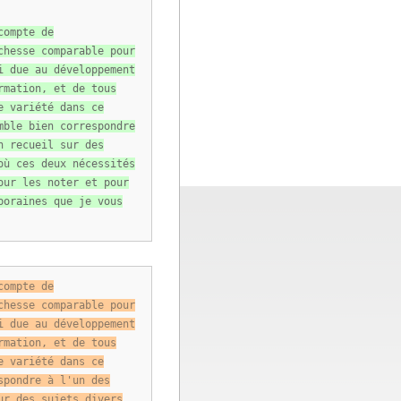
compte de
chesse comparable pour
i due au développement
rmation, et de tous
e variété dans ce
mble bien correspondre
n recueil sur des
où ces deux nécessités
our les noter et pour
poraines que je vous
compte de
chesse comparable pour
i due au développement
rmation, et de tous
e variété dans ce
spondre à l'un des
ur des sujets divers