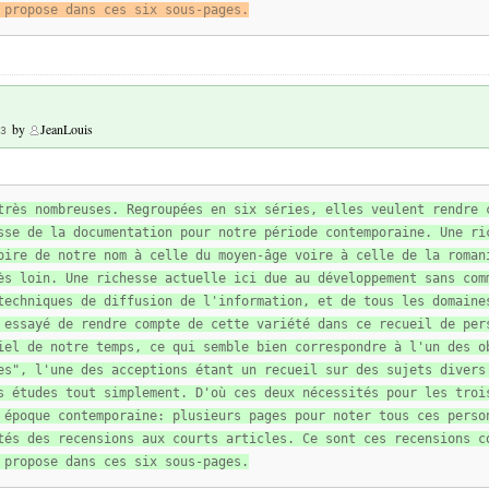
 propose dans ces six sous-pages.
by
JeanLouis
3
très nombreuses. Regroupées en six séries, elles veulent rendre 
sse de la documentation pour notre période contemporaine. Une ri
oire de notre nom à celle du moyen-âge voire à celle de la roman
ès loin. Une richesse actuelle ici due au développement sans com
techniques de diffusion de l'information, et de tous les domaine
 essayé de rendre compte de cette variété dans ce recueil de per
iel de notre temps, ce qui semble bien correspondre à l'un des o
es", l'une des acceptions étant un recueil sur des sujets divers
s études tout simplement. D'où ces deux nécessités pour les troi
 époque contemporaine: plusieurs pages pour noter tous ces perso
tés des recensions aux courts articles. Ce sont ces recensions c
 propose dans ces six sous-pages.