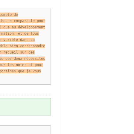
compte de
chesse comparable pour
i due au développement
rmation, et de tous
e variété dans ce
mble bien correspondre
n recueil sur des
où ces deux nécessités
our les noter et pour
poraines que je vous