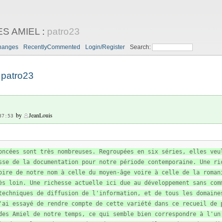
ES AMIEL
:
patro23
hanges
RecentlyCommented
Login/Register
Search:
patro23
by
JeanLouis
37:53
oncées sont très nombreuses. Regroupées en six séries, elles veu
sse de la documentation pour notre période contemporaine. Une ri
oire de notre nom à celle du moyen-âge voire à celle de la roman
ès loin. Une richesse actuelle ici due au développement sans com
techniques de diffusion de l'information, et de tous les domaine
'ai essayé de rendre compte de cette variété dans ce recueil de 
des Amiel de notre temps, ce qui semble bien correspondre à l'un