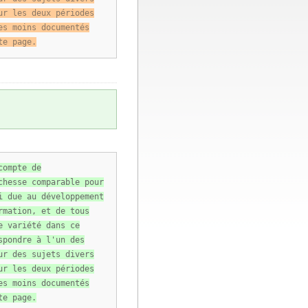
ur les deux périodes
es moins documentés
te page.
compte de
chesse comparable pour
i due au développement
rmation, et de tous
e variété dans ce
spondre à l'un des
ur des sujets divers
ur les deux périodes
es moins documentés
te page.