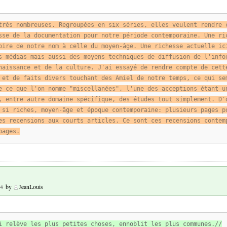
très nombreuses. Regroupées en six séries, elles veulent rendre 
sse de la documentation pour notre période contemporaine. Une ri
oire de notre nom à celle du moyen-âge. Une richesse actuelle ic
s médias mais aussi des moyens techniques de diffusion de l'info
naissance et de la culture. J'ai essayé de rendre compte de cett
 et de faits divers touchant des Amiel de notre temps, ce qui se
e ce que l'on nomme "miscellanées", l'une des acceptions étant u
, entre autre domaine spécifique, des études tout simplement. D'
 si riches, moyen-âge et époque contemporaine: plusieurs pages p
es recensions aux courts articles. Ce sont ces recensions contem
pages.
by
JeanLouis
4
i relève les plus petites choses, ennoblit les plus communes.//