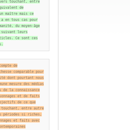
vers touchant, entre
quivalent de
un maître mais ce
 a en tous cas pour
manité, du moyen-âge
 suivant leurs
ticles. Ce sont ces
s.
compte de
chesse comparable pour
ité dont pourtant nous
mune mesure des médias
s de la connaissance
sonnages et de faits
bjectifs de ce que
 touchant, entre autre
s périodes si riches,
nnages et faits avec
ontemporaines