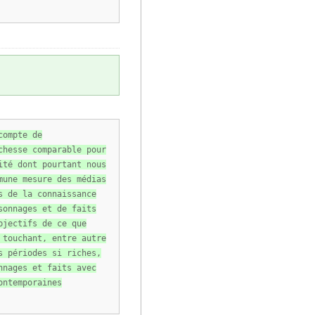
compte de
chesse comparable pour
ité dont pourtant nous
mune mesure des médias
s de la connaissance
sonnages et de faits
bjectifs de ce que
 touchant, entre autre
s périodes si riches,
nnages et faits avec
ontemporaines