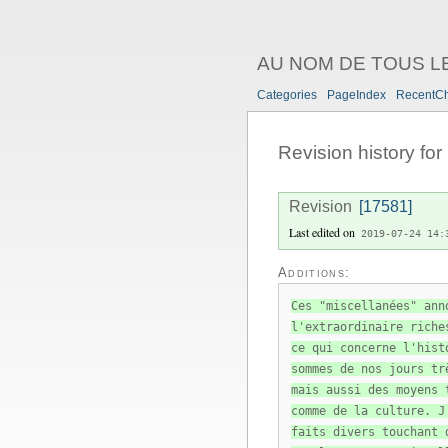
AU NOM DE TOUS L
Categories
PageIndex
RecentC
Revision history for
Revision
[17581]
Last edited on
2019-07-24 14:
Additions:
Ces "miscellanées" ann
l'extraordinaire riche
ce qui concerne l'hist
sommes de nos jours tr
mais aussi des moyens 
comme de la culture. J
faits divers touchant 