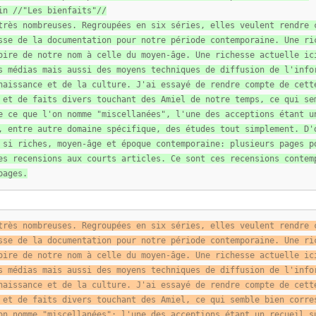
in //"Les bienfaits"//
très nombreuses. Regroupées en six séries, elles veulent rendre 
sse de la documentation pour notre période contemporaine. Une ri
oire de notre nom à celle du moyen-âge. Une richesse actuelle ic
s médias mais aussi des moyens techniques de diffusion de l'info
naissance et de la culture. J'ai essayé de rendre compte de cett
 et de faits divers touchant des Amiel de notre temps, ce qui se
e ce que l'on nomme "miscellanées", l'une des acceptions étant u
, entre autre domaine spécifique, des études tout simplement. D'
 si riches, moyen-âge et époque contemporaine: plusieurs pages p
es recensions aux courts articles. Ce sont ces recensions contem
pages.
très nombreuses. Regroupées en six séries, elles veulent rendre 
sse de la documentation pour notre période contemporaine. Une ri
oire de notre nom à celle du moyen-âge. Une richesse actuelle ic
s médias mais aussi des moyens techniques de diffusion de l'info
naissance et de la culture. J'ai essayé de rendre compte de cett
 et de faits divers touchant des Amiel, ce qui semble bien corre
on nomme "miscellanées"; l'une des acceptions étant un recueil s