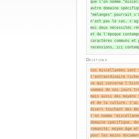
que l'on nomme "miscel
autre domaine spécifiq
"mélanges" pourrait s'
n'est pas le cas, s'ag
moi deux nécessités ré
et de l'époque contemp
caractères communs et 
recensions, ici contem
Deletions:
Ces miscellanées sont 
l'extraordinaire riche
ce qui concerne l'hist
sommes de nos jours tr
mais aussi des moyens 
et de la culture. J'ai
divers touchant des Am
l'on nomme "miscellané
domaine spécifique, de
romanité, moyen-âge et
pour les moins documen