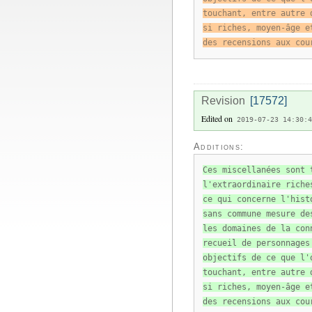
touchant, entre autre 
si riches, moyen-âge e
des recensions aux cou
Revision
[17572]
Edited on
2019-07-23 14:30:4
Additions:
Ces miscellanées sont 
l'extraordinaire riche
ce qui concerne l'hist
sans commune mesure de
les domaines de la con
recueil de personnages
objectifs de ce que l'
touchant, entre autre 
si riches, moyen-âge e
des recensions aux cou