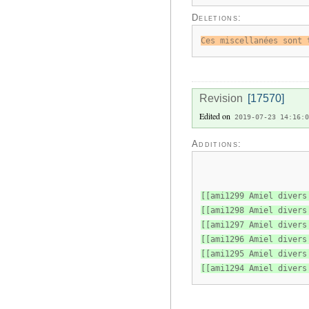
Deletions:
Ces miscellanées sont 
Revision
[17570]
Edited on
2019-07-23 14:16:0
Additions:
[[ami1299 Amiel divers
[[ami1298 Amiel divers
[[ami1297 Amiel divers
[[ami1296 Amiel divers
[[ami1295 Amiel divers
[[ami1294 Amiel divers