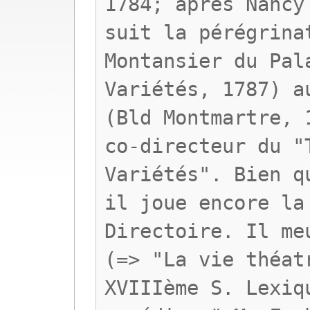
1784; après Nancy
suit la pérégrina
Montansier du Pal
Variétés, 1787) a
(Bld Montmartre, 
co-directeur du "
Variétés". Bien q
il joue encore la
Directoire. Il me
(=> "La vie théat
XVIIIème S. Lexiq