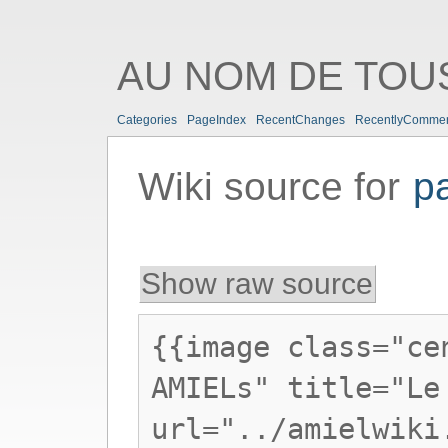
AU NOM DE TOUS
Categories
PageIndex
RecentChanges
RecentlyComme
Wiki source for
p
Show raw source
{{image class="ce
AMIELs" title="Le
url="../amielwiki