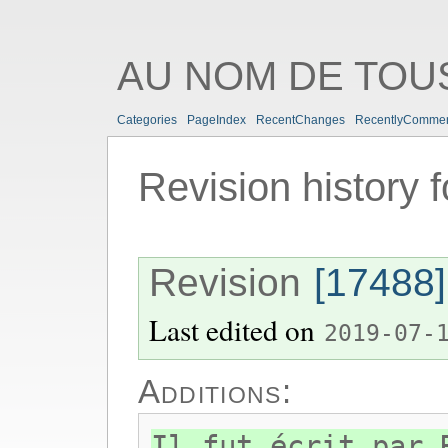
AU NOM DE TOUS
Categories
PageIndex
RecentChanges
RecentlyComme
Revision history 
Revision
[17488]
Last edited on
2019-07-
Additions:
Il fut écrit par 