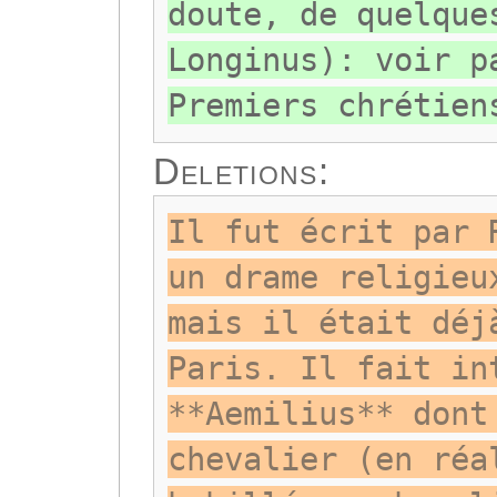
doute, de quelque
Longinus): voir p
Premiers chrétien
Deletions:
Il fut écrit par 
un drame religieu
mais il était déj
Paris. Il fait in
**Aemilius** dont
chevalier (en réa