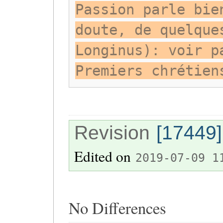
Passion parle bie
doute, de quelque
Longinus): voir p
Premiers chrétien
Revision
[17449]
Edited on
2019-07-09 1
No Differences