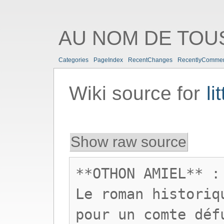
AU NOM DE TOUS
Categories
PageIndex
RecentChanges
RecentlyComme
Wiki source for
li
Show raw source
**OTHON AMIEL** :
Le roman historiq
pour un comte déf