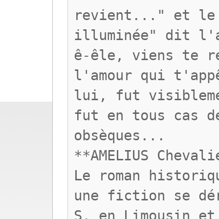
revient..." et le
illuminée" dit l'
ê-êle, viens te r
l'amour qui t'app
lui, fut visiblem
fut en tous cas d
obsèques...
**AMELIUS Chevali
Le roman historiq
une fiction se dé
S. en Limousin et