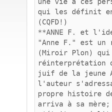
une vie à ces per
qui les définit e
(CQFD!)
**ANNE F. et l'id
"Anne F." est un 
(Miroir Plon) qui
réinterprétation 
juif de la jeune 
l'auteur s'adress
propre histoire d
arriva à sa mère;