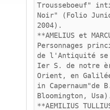
Trousseboeuf" int
Noir" (Folio Juni
2004).
**AMELIUS et MARC
Personnages princ
de l'Antiquité se
Ier S. de notre è
Orient, en Galilé
in Capernaum"de B
Bloomington, Usa)
**AEMILIUS TULLIU