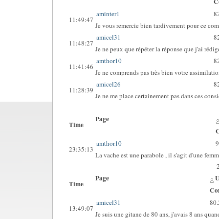
C
aminter1
8
11:49:47
Je vous remercie bien tardivement pour ce com
amicel31
8
11:48:27
Je ne peux que répéter la réponse que j'ai rédi
amthor10
8
11:41:46
Je ne comprends pas très bien votre assimilatio
amicel26
8
11:28:39
Je ne me place certainement pas dans ces consi
Page
Time
C
amthor10
9
23:35:13
La vache est une parabole , il s'agit d'une f
Page
U
Time
Co
amicel31
80.
13:49:07
Je suis une gitane de 80 ans, j'avais 8 ans qu