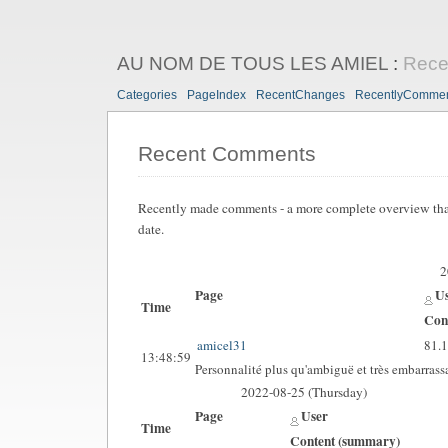
AU NOM DE TOUS LES AMIEL
:
Rece
Categories
PageIndex
RecentChanges
RecentlyComme
Recent Comments
Recently made comments - a more complete overview th
date.
2
Page
U
Time
Con
amicel31
81.
13:48:59
Personnalité plus qu'ambiguë et très embarrass
2022-08-25 (Thursday)
Page
User
Time
Content (summary)