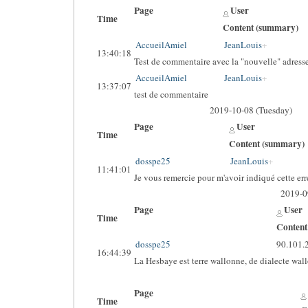
Page
User
Time
Content (summary)
AccueilAmiel
JeanLouis
13:40:18
Test de commentaire avec la "nouvelle" adresse
AccueilAmiel
JeanLouis
13:37:07
test de commentaire
2019-10-08 (Tuesday)
Page
User
Time
Content (summary)
dosspe25
JeanLouis
11:41:01
Je vous remercie pour m'avoir indiqué cette erreu
2019-0
Page
User
Time
Content
dosspe25
90.101.
16:44:39
La Hesbaye est terre wallonne, de dialecte wall
Page
Time