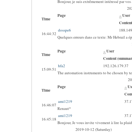
Bonjour, je suis extrêmement intéressé par vos
20
Page
User
Time
Conten
dosspe6
188.149
16:44:32
Quelques erreurs dans ce texte: Mr Hebrail a ép
Page
User
Time
Content (summar
hfa2
192.126.179.37
15:09:51
The automation instruments to be chosen by tes
20
Page
Us
Time
Cont
ami1219
37.1
16:46:07
Renaut*
ami1219
37.1
16:45:18
Bonjour, Je vous invite vivement à lire la pl
2019-10-12 (Saturday)