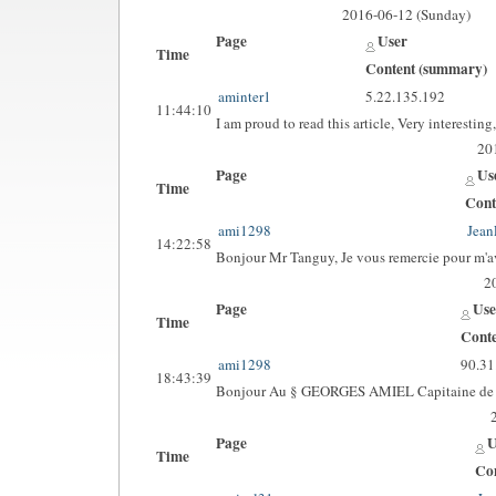
2016-06-12 (Sunday)
Page
User
Time
Content (summary)
aminter1
5.22.135.192
11:44:10
I am proud to read this article, Very interest
20
Page
Us
Time
Cont
ami1298
Jean
14:22:58
Bonjour Mr Tanguy, Je vous remercie pour m'avo
2
Page
Use
Time
Cont
ami1298
90.31
18:43:39
Bonjour Au § GEORGES AMIEL Capitaine de Vaiss
Page
U
Time
Co