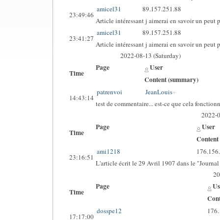
amicel31
89.157.251.88
23:49:46
Article intéressant j aimerai en savoir un peut 
amicel31
89.157.251.88
23:41:27
Article intéressant j aimerai en savoir un peut 
2022-08-13 (Saturday)
Page
User
Time
Content (summary)
patrenvoi
JeanLouis
14:43:14
test de commentaire... est-ce que cela fonction
2022-
Page
User
Time
Content
ami1218
176.156
23:16:51
L'article écrit le 29 Avril 1907 dans le "Journ
20
Page
Us
Time
Cont
dosspe12
176.
17:17:00