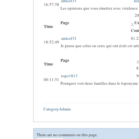
amicel31
Je
16:57:58
Les opinions que vous émettez avec virulence 
20
Page
Us
Time
Cont
amicel31
81.2
18:52:49
Je pense que celui ou ceux qui ont écrit cet ar
Page
Time
C
topo1813
9
00:11:51
Pourquoi voir deux familles dans le toponyme E
CategoryAdmin
There are no comments on this page.