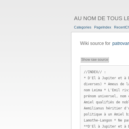
AU NOM DE TOUS L
Categories
PageIndex
RecentC
Wiki source for
patrova
Show raw source
//INDEX// :
* D'El à Jupiter et à 
diverses) * Ameus de l
nom Leima * L'Emil riv
prénom universel, nom 
Amiel qualifiés de nob
Aemilianus héritier d'
politique à un Amiel b
Lamothe-Langon * Ne pa
**D'El à Jupiter et à 