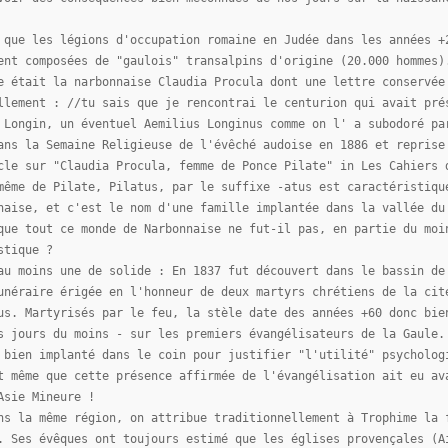
 que les légions d'occupation romaine en Judée dans les années +
ent composées de "gaulois" transalpins d'origine (20.000 hommes)
e était la narbonnaise Claudia Procula dont une lettre conservée
llement : //tu sais que je rencontrai le centurion qui avait pré
 Longin, un éventuel Aemilius Longinus comme on l' a subodoré pa
ans la Semaine Religieuse de l'évêché audoise en 1886 et reprise
cle sur "Claudia Procula, femme de Ponce Pilate" in Les Cahiers 
même de Pilate, Pilatus, par le suffixe -atus est caractéristiqu
naise, et c'est le nom d'une famille implantée dans la vallée du
que tout ce monde de Narbonnaise ne fut-il pas, en partie du moi
stique ?
au moins une de solide : En 1837 fut découvert dans le bassin de
unéraire érigée en l'honneur de deux martyrs chrétiens de la cit
us. Martyrisés par le feu, la stèle date des années +60 donc bie
s jours du moins - sur les premiers évangélisateurs de la Gaule.
 bien implanté dans le coin pour justifier "l'utilité" psycholog
t même que cette présence affirmée de l'évangélisation ait eu av
Asie Mineure !
ns la même région, on attribue traditionnellement à Trophime la 
. Ses évêques ont toujours estimé que les églises provençales (A