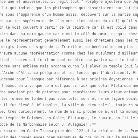
nce une et universelle, il régit tout." Porphyre ajoutera que Ju
 lui qui indique que les philosophes qui dissertaient sur lui fi
re sous l'apparence d'un homme assis, découvert sur la partie su
es parties supérieures de l'univers (les astres du ciel) qu'il s
on le voit couvert à partir de la ceinture car il est voilé dans
ptre dans sa main gauche car c'est le côté du cœur, ce qui, chez
ue le représenteront généralement aussi les chrétiens dans les t
 doigts levés en signe de la Trinité et de bénédiction en plus !
n'aura aucune représentation (comme chez les musulmans d'ailleur
étant l'universalité il ne peut en être une partie sans le tout;
dorée sans emblème mais ordonna qu'on lui élève un temple (qui l
l'Arche d'Alliance pérégrine et les tentes qui l'abritaient). Et
ugrenue pour l'époque par référence à ses origines égyptiennes. 
 Thèbes, on a vu que ce n'est pas si faux que cela; Plutarque no
"ne payaient pas de peintres pour représenter leurs dieux-animau
 les formes ne tombent pas sous le(s) sens et ne se figure point
r il fut élevé à Héliopolis, la ville du dieu-soleil, toujours s
ue, très curieusement, le nom de Ei si proche de El est la monos
du temple de Delphes, en Grèce; Plutarque, le romain, en fit le 
coce de la Narbonnaise selon J. Aulagnier :**
s romains en Gaule Transalpine dès -122 et la création de la Pro
voir des conséquences bien méconnues de nos jours sur la naissan