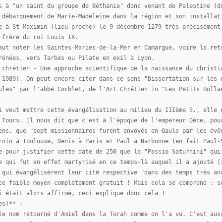
s à "un saint du groupe de Béthanie" donc venant de Palestine (d
 débarquement de Marie-Madeleine dans la région et son installat
e à St Maximin (lieu proche) le 9 décembre 1279 très précisément
 frère du roi Louis IX.
aut noter les Saintes-Maries-de-la-Mer en Camargue, voire la ret
rénées, vers Tarbes ou Pilate en exil à Lyon.
 chrétien - Une approche scientifique de la naissance du christi
 1989). On peut encore citer dans ce sens "Dissertation sur les 
ules" par l'abbé Corblet, de l'Art Chrétien in "Les Petits Bolla
i veut mettre cette évangélisation au milieu du IIIème S., elle 
 Tours. Il nous dit que c'est à l'époque de l'empereur Dèce, pou
ens, que "sept missionnaires furent envoyés en Gaule par les évê
rnin à Toulouse, Denis à Paris et Paul à Narbonne (en fait Paul-
e pour justifier cette date de 250 que la "Passio Saturnini" qui
e qui fut en effet martyrisé en ce temps-là auquel il a ajouté (
 qui évangélisèrent leur cité respective "dans des temps très an
ce faible moyen complètement gratuit ! Mais cela se comprend : s
i était alors affirmé, ceci explique donc cela !
es)** :
le nom retourné d'Amiel dans la Torah comme on l'a vu. C'est aus