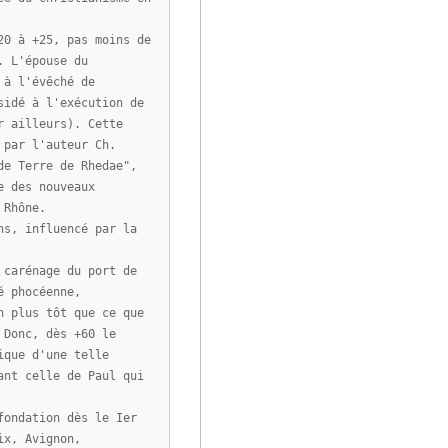
20 à +25, pas moins de
. L'épouse du
 à l'évêché de
sidé à l'exécution de
r ailleurs). Cette
 par l'auteur Ch.
de Terre de Rhedae",
e des nouveaux
 Rhône.
ns, influencé par la
 carénage du port de
é phocéenne,
n plus tôt que ce que
 Donc, dès +60 le
ique d'une telle
ant celle de Paul qui
fondation dès le Ier
ix, Avignon,