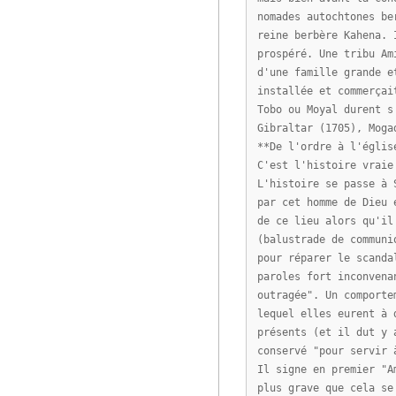
nomades autochtones be
reine berbère Kahena. 
prospéré. Une tribu Am
d'une famille grande e
installée et commerçai
Tobo ou Moyal durent s
Gibraltar (1705), Moga
**De l'ordre à l'églis
C'est l'histoire vraie
L'histoire se passe à 
par cet homme de Dieu 
de ce lieu alors qu'il
(balustrade de communi
pour réparer le scanda
paroles fort inconvena
outragée". Un comporte
lequel elles eurent à 
présents (et il dut y 
conservé "pour servir 
Il signe en premier "A
plus grave que cela se