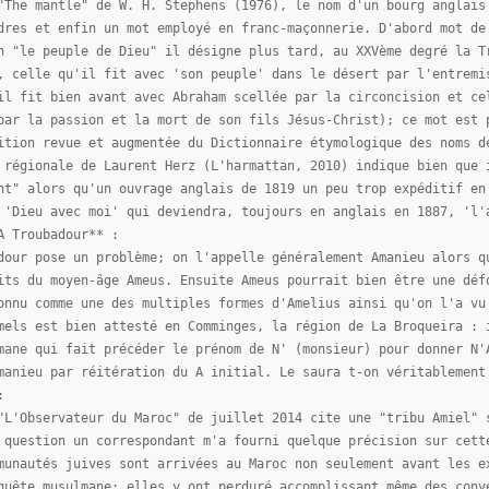
"The mantle" de W. H. Stephens (1976), le nom d'un bourg anglais
dres et enfin un mot employé en franc-maçonnerie. D'abord mot de
n "le peuple de Dieu" il désigne plus tard, au XXVème degré la T
, celle qu'il fit avec 'son peuple' dans le désert par l'entremi
il fit bien avant avec Abraham scellée par la circoncision et ce
par la passion et la mort de son fils Jésus-Christ); ce mot est 
ition revue et augmentée du Dictionnaire étymologique des noms d
 régionale de Laurent Herz (L'harmattan, 2010) indique bien que 
nt" alors qu'un ouvrage anglais de 1819 un peu trop expéditif en
 'Dieu avec moi' qui deviendra, toujours en anglais en 1887, 'l'
A Troubadour** :
dour pose un problème; on l'appelle généralement Amanieu alors q
its du moyen-âge Ameus. Ensuite Ameus pourrait bien être une déf
onnu comme une des multiples formes d'Amelius ainsi qu'on l'a vu
mels est bien attesté en Comminges, la région de La Broqueira : 
mane qui fait précéder le prénom de N' (monsieur) pour donner N'
manieu par réitération du A initial. Le saura t-on véritablement
:
"L'Observateur du Maroc" de juillet 2014 cite une "tribu Amiel" 
 question un correspondant m'a fourni quelque précision sur cett
munautés juives sont arrivées au Maroc non seulement avant les e
quête musulmane; elles y ont perduré accomplissant même des conv