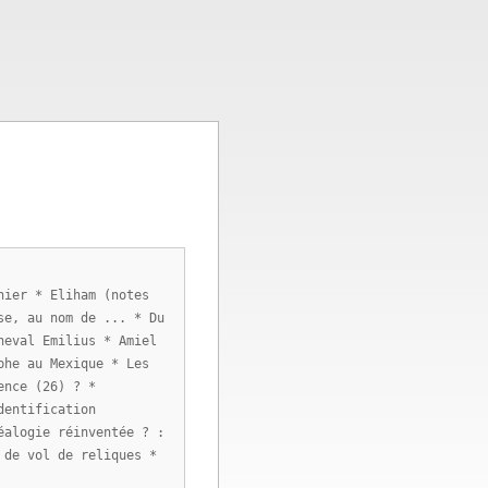
nier * Eliham (notes
se, au nom de ... * Du
heval Emilius * Amiel
phe au Mexique * Les
ence (26) ? *
dentification
éalogie réinventée ? :
 de vol de reliques *