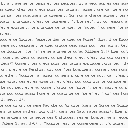
 El a traversé le temps et les peuples; il a vécu auprès des sum
es dieux chez les grecs puis les latins, faisant une carrière no
ris par les musulmans tardivement. Son nom a changé suivant les 
icatif principal c'est certainement "l'Eternel"; il correspond à
'être existant, le principe de la vie, le 'moteur' ou même 'le m
êtres.
iodore de Sicile, "appelle Iaw le dieu de Moïse" (Liv. I de Diod
 même mot désignant le dieu unique désormais pour les juifs. Cet
 de Ioupiter (le 'j' ne sera inventé qu'au XIIIème S.!) bien qu'
; quant au Zeus du sommet du panthéon grec, c'est lui qui donner
 Zeus)? Comment les grecs puis les latins expliquent-ils leur th
hon, prêtre de Menphis, dit que "les Egyptiens, donnant des noms
ou éther, Youpiter à raison du sens propre de ce mot; car l'espr
ipe vital des êtres vivants, et c'est pourquoi ils le considèren
 Le mot peut être vu comme l'union de 'piter', père, maître du p
ilà pourquoi aussi Homère le qualifie de 'père' et 'roi' des hom
 I, sect. I).
ce que diront de même Macrobe ou Virgile (dans le Songe de Scipi
ans la page mythes, ici c.17, dans les Saturnales aussi). Bien p
rès anciens de la secte des Orphiques, nés en Egypte, vers recue
 (VIème S. av. J-C) : "Youpiter est le commencement, l'origine, 