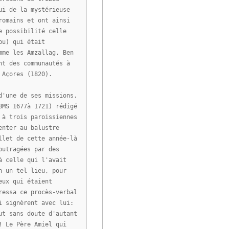
ui de la mystérieuse
romains et ont ainsi
e possibilité celle
bu) qui était
mme les Amzallag, Ben
nt des communautés à
 Açores (1820).
d'une de ses missions.
BMS 1677à 1721) rédigé
 à trois paroissiennes
enter au balustre
llet de cette année-là
outragées par des
à celle qui l'avait
n un tel lieu, pour
eux qui étaient
ressa ce procès-verbal
i signèrent avec lui:
ut sans doute d'autant
! Le Père Amiel qui