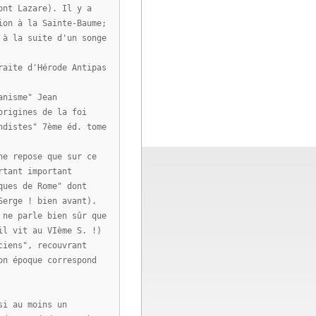
ont Lazare). Il y a
ion à la Sainte-Baume;
 à la suite d'un songe
raite d'Hérode Antipas
anisme" Jean
origines de la foi
ndistes" 7ème éd. tome
ne repose que sur ce
rtant important
ques de Rome" dont
Serge ! bien avant).
 ne parle bien sûr que
il vit au VIème S. !)
ciens", recouvrant
on époque correspond
si au moins un