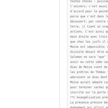
toutes choses : puissa
l'univers; c'est aussi
d'accord pour le peind
parce que c'est dans l
découvert; par contre 
terre, il tient un sce
actions. C'est ainsi q
main droite avec trois
que chez les juifs il 
Moïse est impossible; 
divinité devait être a
Salomon ne sera "que" 
avoir eu cette idée sa
dieu de Moïse vient de
les prêtres de Thèbes 
adoraient un dieu dont
Moïse aurait adopté ca
pour terminer sachez q
inscrite sur la porte 
**L'évangélisation pré
La présence précoce de
évènement qui allait a