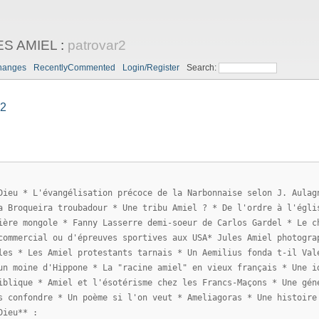
ES AMIEL
:
patrovar2
hanges
RecentlyCommented
Login/Register
Search:
r2
Dieu * L'évangélisation précoce de la Narbonnaise selon J. Aulag
a Broqueira troubadour * Une tribu Amiel ? * De l'ordre à l'égli
ière mongole * Fanny Lasserre demi-soeur de Carlos Gardel * Le c
commercial ou d'épreuves sportives aux USA* Jules Amiel photogra
les * Les Amiel protestants tarnais * Un Aemilius fonda t-il Val
un moine d'Hippone * La "racine amiel" en vieux français * Une i
iblique * Amiel et l'ésotérisme chez les Francs-Maçons * Une gén
s confondre * Un poème si l'on veut * Ameliagoras * Une histoire
Dieu** :