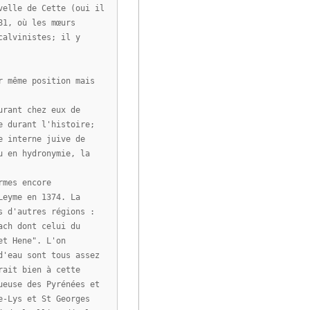
velle de Cette (oui il
81, où les mœurs
calvinistes; il y
r même position mais
urant chez eux de
e durant l'histoire;
e interne juive de
u en hydronymie, la
rmes encore
Leyme en 1374. La
s d'autres régions :
ach dont celui du
et Hene". L'on
d'eau sont tous assez
rait bien à cette
ueuse des Pyrénées et
e-Lys et St Georges