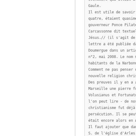
Gaule.
Il est utile de savoir
quatre, étaient quasim
gouverneur Ponce Pilat
Carcassonne dit textue
Jésus.// (il s'agit de
lettre a été publiée d
Doumergue dans un arti
n°2, mai 2008. Le nom 
habitants de la Narbon
Comment ne pas penser 
nouvelle religion chri
Des preuves il y en a 
Marseille une pierre f
Volusianus et Fortunat
l'on peut lire - de no
christianisme fut déjà
persécution. Il se peu
était encore alors en 
Il faut ajouter que da
S. de l'église d'Arles