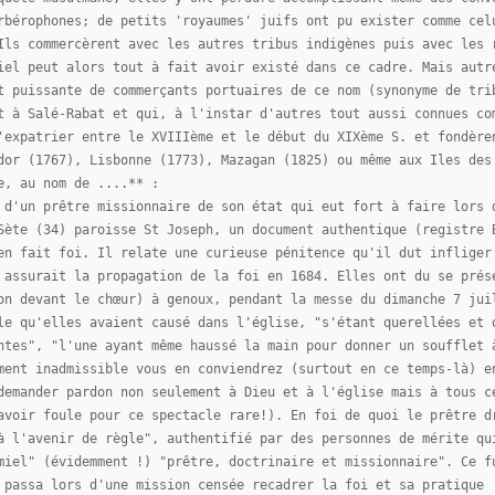
rbérophones; de petits 'royaumes' juifs ont pu exister comme cel
Ils commercèrent avec les autres tribus indigènes puis avec les 
iel peut alors tout à fait avoir existé dans ce cadre. Mais autr
t puissante de commerçants portuaires de ce nom (synonyme de tri
t à Salé-Rabat et qui, à l'instar d'autres tout aussi connues co
'expatrier entre le XVIIIème et le début du XIXème S. et fondère
dor (1767), Lisbonne (1773), Mazagan (1825) ou même aux Iles des
e, au nom de ....** :
 d'un prêtre missionnaire de son état qui eut fort à faire lors 
Sète (34) paroisse St Joseph, un document authentique (registre 
en fait foi. Il relate une curieuse pénitence qu'il dut infliger
 assurait la propagation de la foi en 1684. Elles ont du se prés
on devant le chœur) à genoux, pendant la messe du dimanche 7 jui
le qu'elles avaient causé dans l'église, "s'étant querellées et 
ntes", "l'une ayant même haussé la main pour donner un soufflet 
ment inadmissible vous en conviendrez (surtout en ce temps-là) e
demander pardon non seulement à Dieu et à l'église mais à tous c
avoir foule pour ce spectacle rare!). En foi de quoi le prêtre d
à l'avenir de règle", authentifié par des personnes de mérite qu
miel" (évidemment !) "prêtre, doctrinaire et missionnaire". Ce f
 passa lors d'une mission censée recadrer la foi et sa pratique 