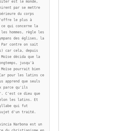
piter est le monde,
nirent par se mettre
périeure du corps
'offre le plus à
 ce qui concerne la
 les hommes, règle les
ympans des églises, la
 Par contre on sait
s) car cela, depuis
 Moïse décida que la
ongtemps, jusqu'à
 Moïse pourrait bien
Car pour les latins ce
us apprend que seuls
x parce qu'ils
". C'est ce dieu que
elon les latins. Et
yllabe qui fut
sujet d'un traité.
vincia Narbona est un
ce du christianisme en