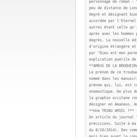
personnage de roman : 
peu de distance de Lon
degré et désignant bie
accordée par l'Eternel
autres étant celle qu'
après avec les hommes 
degrés. La nouvelle éd
d'origine étrangère et
par "Dieu est mon pare
explication puérile de
**AMEUS DE LA BROQUEIR
Le prénom de ce trouba
nommé dans les manuscr
prénom qui, lui, est c
onomastique. De plus A
la graphie occitane ro
désigner en Amaneus, A
**Une TRIBU AMIEL ?** 
Un article du journal 
précisions. Suite à ma
du 8/10/2014). Des com
mais bien avant la con