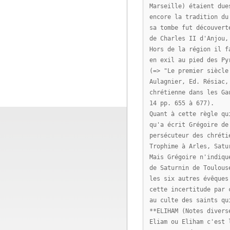
Marseille) étaient due
encore la tradition du
sa tombe fut découvert
de Charles II d'Anjou,
Hors de la région il f
en exil au pied des Py
(=> "Le premier siècle
Aulagnier, Ed. Résiac,
chrétienne dans les Ga
14 pp. 655 à 677).
Quant à cette règle qu
qu'a écrit Grégoire de
persécuteur des chréti
Trophime à Arles, Satu
Mais Grégoire n'indiqu
de Saturnin de Toulous
les six autres évêques
cette incertitude par 
au culte des saints qu
**ELIHAM (Notes divers
Eliam ou Eliham c'est 