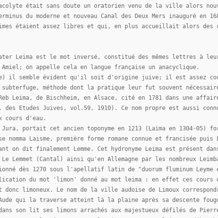
acolyte était sans doute un oratorien venu de la ville alors nou
erminus du moderne et nouveau Canal des Deux Mers inauguré en 16
imes étaient assez libres et qui, en plus accueillait alors des 
ater Leima est le mot inversé, constitué des mêmes lettres à leu
 Amiel; on appelle cela en langue française un anacyclique.
e) il semble évident qu'il soit d'origine juive; il est assez co
 subterfuge, méthode dont la pratique leur fut souvent nécessair
Reb Leima, de Bischheim, en Alsace, cité en 1781 dans une affair
. des Etudes Juives, vol.59, 1910). Ce nom propre est aussi conn
x cours d'eau.
 Jura, portait cet ancien toponyme en 1213 (Laima en 1304-05) fo
se nomma Laisme, première forme romane connue et francisée puis 
ant on dit finalement Lemme. Cet hydronyme Leima est présent dan
 Le Lemmet (Cantal) ainsi qu'en Allemagne par les nombreux Leimb
ionné dès 1270 sous l'apellatif latin de "duorum fluminum Leyme 
lication du mot 'limon' donné au mot leima : en effet ces cours 
t donc limoneux. Le nom de la ville audoise de Limoux correspond
Aude qui la traverse atteint là la plaine après sa descente foug
dans son lit ses limons arrachés aux majestueux défilés de Pierr