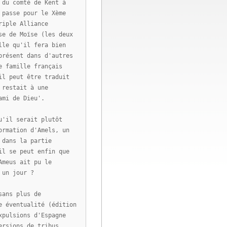
 du comté de Kent à
 passe pour le Xème
riple Alliance
se de Moïse (les deux
lle qu'il fera bien
présent dans d'autres
e famille français
il peut être traduit
 restait à une
ami de Dieu'.
u'il serait plutôt
ormation d'Amels, un
 dans la partie
il se peut enfin que
Ameus ait pu le
 un jour ?
sans plus de
e éventualité (édition
xpulsions d'Espagne
ersions de tribus