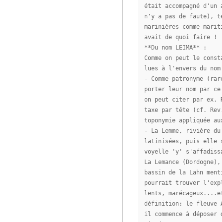
était accompagné d'un 
n'y a pas de faute), t
marinières comme marit
avait de quoi faire !
**Du nom LEIMA** :
Comme on peut le const
lues à l'envers du nom
- Comme patronyme (rar
porter leur nom par ce
on peut citer par ex. 
taxe par tête (cf. Rev
toponymie appliquée au
- La Lemme, rivière du
latinisées, puis elle 
voyelle 'y' s'affadiss
La Lemance (Dordogne),
bassin de la Lahn ment
pourrait trouver l'exp
lents, marécageux....e
définition: le fleuve 
il commence à déposer 