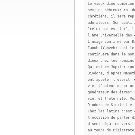
Le vieux dieu sumérien
sémites hébreux; roi d
chrétiens, il sera rep
adorateurs. Son qualif
"celui qui est lui", l
l'âme universelle des 
L'usage confirmé par D
Iaouh (Yahveh) sont le
continuera dans le nom
dieux chez les romains
Qui est ce Jupiter (ou
Diodore, d'après Manet
ont appelé 'l'esprit' 
vie, l'auteur du princ
générateur des êtres".
vie, et l'éternité. Vo
Diodore de Sicile Liv.
Chez les latins c'est 
l'occasion de parler d
disent déjà les vers t
au temps de Pisistrate