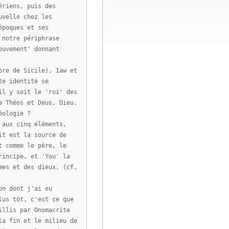
ériens, puis des
uvelle chez les
époques et ses
 notre périphrase
ouvement' donnant
ore de Sicile), Iaw et
te identité se
il y soit le 'roi' des
a Théos et Deus, Dieu.
éologie ?
 aux cinq éléments,
it est la source de
t comme le père, le
rincipe, et 'You' la
mes et des dieux. (cf.
on dont j'ai eu
lus tôt, c'est ce que
illis par Onomacrite
la fin et le milieu de