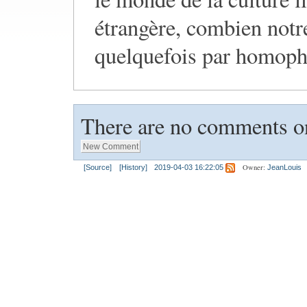
étrangère, combien notre
quelquefois par homopho
There are no comments on
Owner:
[Source]
[History]
2019-04-03 16:22:05
JeanLouis