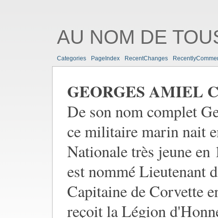
AU NOM DE TOUS
Categories
PageIndex
RecentChanges
RecentlyComme
GEORGES AMIEL Capi
De son nom complet Ge
ce militaire marin nait 
Nationale très jeune en 
est nommé Lieutenant d
Capitaine de Corvette en
reçoit la Légion d'Honne